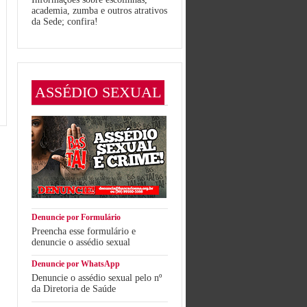
academia, zumba e outros atrativos
da Sede; confira!
ASSÉDIO SEXUAL
Denuncie por Formulário
Preencha esse formulário e
denuncie o assédio sexual
Denuncie por WhatsApp
Denuncie o assédio sexual pelo nº
da Diretoria de Saúde