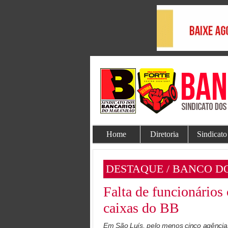
Home
Diretoria
Sindicato
DESTAQUE / BANCO D
Falta de funcionários
caixas do BB
Em São Luís, pelo menos cinco agências