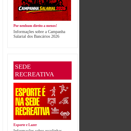
Por nenhum direito a menos!
Informações sobre a Campanha
Salarial dos Bancários 2026
SEDE
RECREATIVA
Esporte e Lazer
Informações sobre escolinhas,