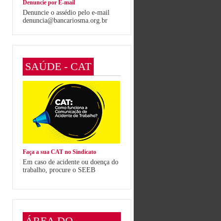
Denuncie por E-mail
Denuncie o assédio pelo e-mail
denuncia@bancariosma.org.br
SAÚDE - CAT
Faça a sua CAT no Sindicato
Em caso de acidente ou doença do
trabalho, procure o SEEB
ÁREA DO