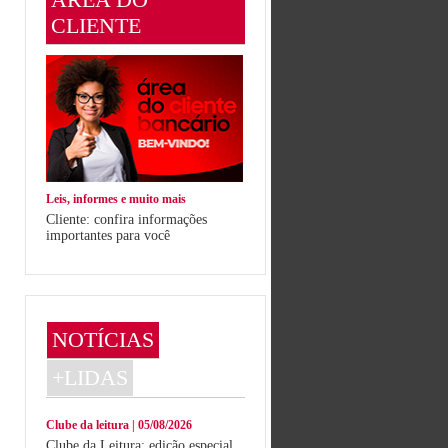
CLIENTE
Leis, informes e muito mais
Cliente: confira informações
importantes para você
NOTÍCIAS
+LIDAS
Clube da leitura | 05/08/2026
Clube da Leitura: edição especial