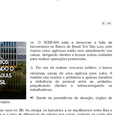
A-
A+
📣 O SEEB-MA volta a denunciar a falta de
funcionários no Banco do Brasil. Em São Luís, pelo
menos cinco agências estão sem atendimento nos
caixas, obrigando clientes a buscar outras unidades
para realizar operações presenciais.
⚠️ Em vez de realizar concurso público, o banco
remaneja caixas de uma agência para outra. A
medida não resolve o problema e apenas transfere
a deficiência de pessoal entre as unidades,
prejudicando clientes e sobrecarregando os
trabalhadores.
📢 Diante da persistência da situação, órgãos de
onados.
 caos no BB. Ao obrigar os bancários a se equilibrarem entre filas e
 e o risco de diferenças de valores nos caixas, jogando na conta dos