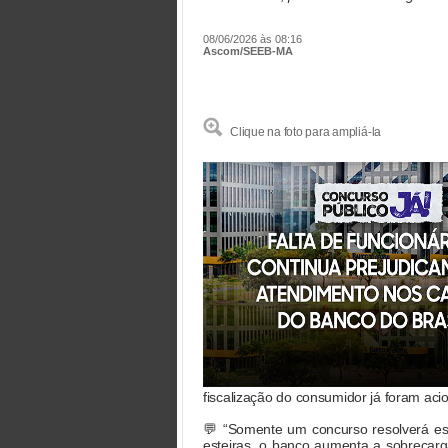
08/06/2026 às 08:16
Ascom/SEEB-MA
Clique na foto para ampliá-la
fiscalização do consumidor já foram aci
💬 “Somente um concurso resolverá esse
esteiras, o banco aumenta a sobrecarga