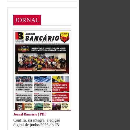
JORNAL
Jornal Bancário | PDF
Confira, na íntegra, a edição
digital de junho/2026 do JB