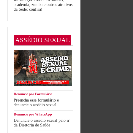
academia, zumba e outros atrativos
da Sede; confira!
ASSÉDIO SEXUAL
Denuncie por Formulário
Preencha esse formulário e
denuncie o assédio sexual
Denuncie por WhatsApp
Denuncie o assédio sexual pelo nº
da Diretoria de Saúde