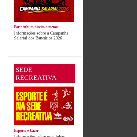
Por nenhum direito a menos!
Informações sobre a Campanha
Salarial dos Bancários 2026
SEDE
RECREATIVA
Esporte e Lazer
Informações sobre escolinhas,