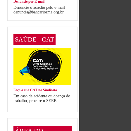
Denuncie por E-mail
Denuncie o assédio pelo e-mail
denuncia@bancariosma.org.br
SAÚDE - CAT
Faça a sua CAT no Sindicato
Em caso de acidente ou doença do
trabalho, procure o SEEB
ÁREA DO