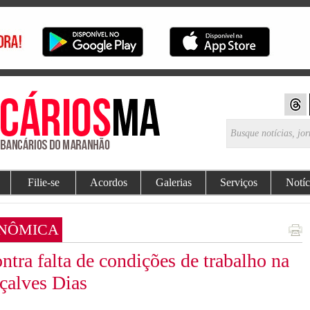
Filie-se
Acordos
Galerias
Serviços
Notíc
ONÔMICA
ra falta de condições de trabalho na
çalves Dias