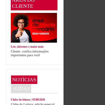
CLIENTE
Leis, informes e muito mais
Cliente: confira informações
importantes para você
NOTÍCIAS
+LIDAS
Clube da leitura | 05/08/2026
Clube da Leitura: edição especial