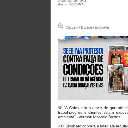
25/05/2026 às 08:31
Ascom/SEEB-MA
Clique na foto para ampliá-la
💬 “A Caixa tem o dever de garantir 
trabalhadores e clientes sejam expo
ambiente” - afirmou Marcelo Bastos.
✊ O Sindicato cobrará a imediata regul