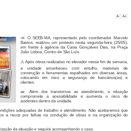
A-
A+
📣 O SEEB-MA, representado pelo coordenador Marcelo
Bastos, realizou um protesto nesta segunda-feira (25/05),
em frente à agência da Caixa Gonçalves Dias, na Praça
João Lisboa, Centro de São Luís.
⚠️ Após obras realizadas no elevador nesse fim de semana,
a unidade amanheceu com entulho, materiais de
construção e ferramentas espalhados em diversas áreas,
colocando em risco a segurança de bancários(as) e
clientes.
🧱 Além dos transtornos ao atendimento, a situação
compromete a acessibilidade e aumenta o risco de
acidentes dentro da unidade.
condições adequadas de trabalho e atendimento. Não aceitaremos que
stos a riscos por falhas na condução de obras e na organização do
arização da situação e seguirá acompanhando o caso.