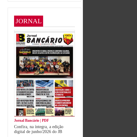
JORNAL
Jornal Bancário | PDF
Confira, na íntegra, a edição
digital de junho/2026 do JB