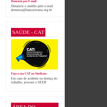
Denuncie por E-mail
Denuncie o assédio pelo e-mail
denuncia@bancariosma.org.br
SAÚDE - CAT
Faça a sua CAT no Sindicato
Em caso de acidente ou doença do
trabalho, procure o SEEB
ÁREA DO