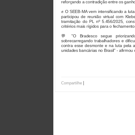
reforçando a contradição entre os ganh
✊ O SEEB-MA vem intensificando a luta 
participou de reunião virtual com Kleb
tramitação do PL nº 5.456/2025, con
critérios mais rígidos para o fechament
💬 "O Bradesco segue priorizando
sobrecarregando trabalhadores e dific
contra esse desmonte e na luta pela a
unidades bancárias no Brasil" - afirmo
|
Compartilhe