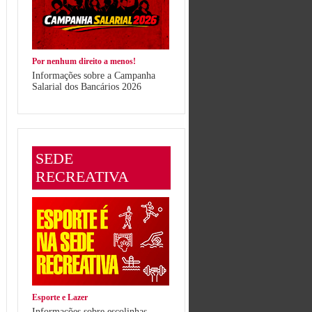
Por nenhum direito a menos!
Informações sobre a Campanha
Salarial dos Bancários 2026
SEDE
RECREATIVA
Esporte e Lazer
Informações sobre escolinhas,