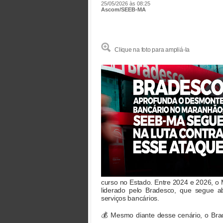
25/05/2026 às 08:25
Ascom/SEEB-MA
Clique na foto para ampliá-la
curso no Estado. Entre 2024 e 2026, o
liderado pelo Bradesco, que segue 
serviços bancários.
💰 Mesmo diante desse cenário, o Brad