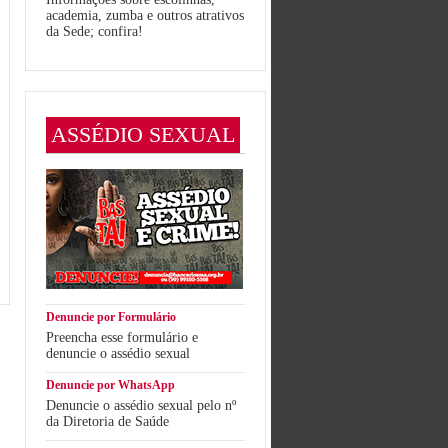
academia, zumba e outros atrativos
da Sede; confira!
ASSÉDIO SEXUAL
Denuncie por Formulário
Preencha esse formulário e
denuncie o assédio sexual
Denuncie por WhatsApp
Denuncie o assédio sexual pelo nº
da Diretoria de Saúde