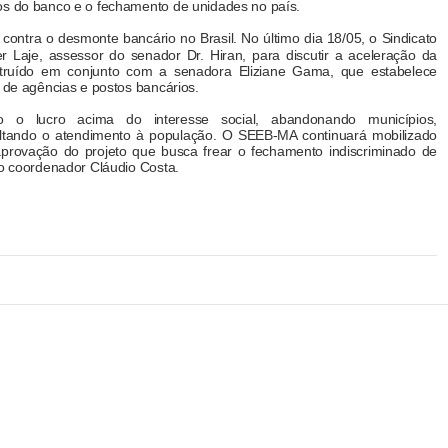
os do banco e o fechamento de unidades no país.
contra o desmonte bancário no Brasil. No último dia 18/05, o Sindicato
er Laje, assessor do senador Dr. Hiran, para discutir a aceleração da
struído em conjunto com a senadora Eliziane Gama, que estabelece
o de agências e postos bancários.
 o lucro acima do interesse social, abandonando municípios,
ultando o atendimento à população. O SEEB-MA continuará mobilizado
provação do projeto que busca frear o fechamento indiscriminado de
u o coordenador Cláudio Costa.