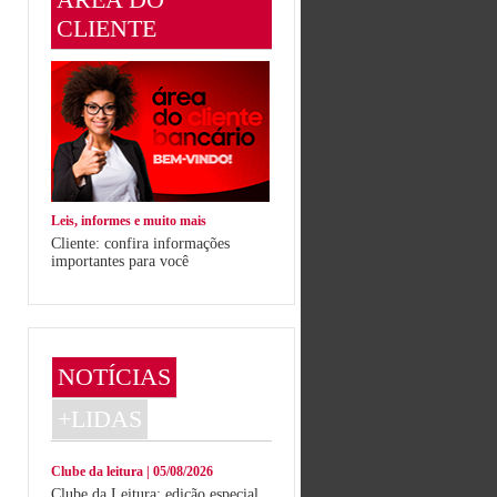
CLIENTE
Leis, informes e muito mais
Cliente: confira informações
importantes para você
NOTÍCIAS
+LIDAS
Clube da leitura | 05/08/2026
Clube da Leitura: edição especial