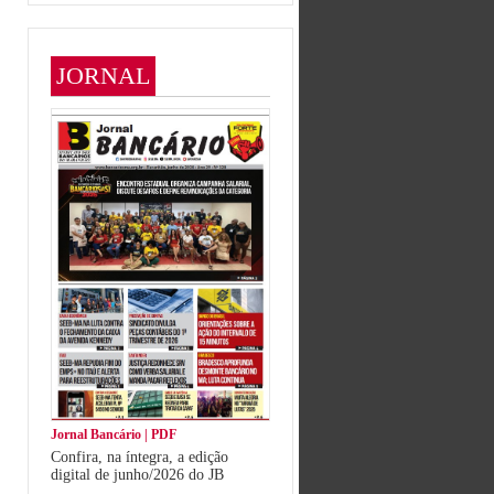
JORNAL
Jornal Bancário | PDF
Confira, na íntegra, a edição
digital de junho/2026 do JB