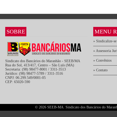
SOBRE
MENU R
» Sindicalize-se
» Assessoria Jur
» Convênios
Sindicato dos Bancários do Maranhão - SEEB/MA
Rua do Sol, 413/417, Centro – São Luís (MA)
Secretaria: (98) 98477-8001 / 3311-3513
» Contato
Jurídico: (98) 98477-5789 / 3311-3516
CNPJ: 06.299.549/0001-05
CEP: 65020-590
©
2026 SEEB-MA. Sindicato dos Bancários do Maranhão