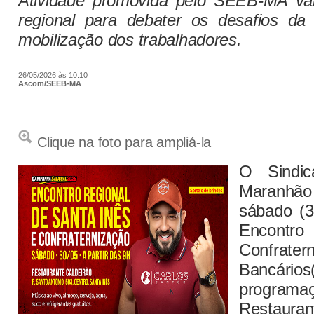
Atividade promovida pelo SEEB-MA vai 
regional para debater os desafios da 
mobilização dos trabalhadores.
26/05/2026 às 10:10
Ascom/SEEB-MA
Clique na foto para ampliá-la
O Sindic
Maranhão 
sábado (3
Encon
Confr
Bancário
program
Restauran