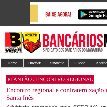
Home
Diretoria
Sindicato
Filie-se
Acordo
PLANTÃO / ENCONTRO REGIONAL
Encontro regional e confraternização
Santa Inês