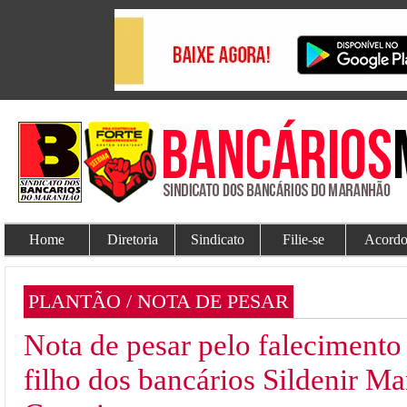
Home
Diretoria
Sindicato
Filie-se
Acordo
PLANTÃO / NOTA DE PESAR
Nota de pesar pelo falecimento
filho dos bancários Sildenir M