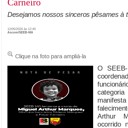
Carneiro
Desejamos nossos sinceros pêsames à to
12/05/2026 às 12:40
Ascom/SEEB-MA
Clique na foto para ampliá-la
O SEEB-
coordenad
funcioná
categoria
manifest
falecime
Arthur 
ocorrido n