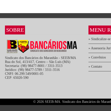
SOBRE
MENU R
» Sindicalize-se
» Assessoria Jur
» Convênios
Sindicato dos Bancários do Maranhão - SEEB/MA
Rua do Sol, 413/417, Centro – São Luís (MA)
Secretaria: (98) 98477-8001 / 3311-3513
» Contato
Jurídico: (98) 98477-5789 / 3311-3516
CNPJ: 06.299.549/0001-05
CEP: 65020-590
©
2026 SEEB-MA. Sindicato dos Bancários do Maranhão