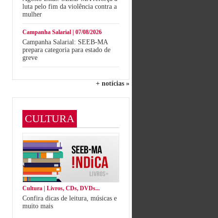
luta pelo fim da violência contra a
mulher
Campanha Salarial | 07/08/2026
Campanha Salarial: SEEB-MA
prepara categoria para estado de
greve
+ notícias »
CULTURA
Cultura | Livros, CDs, DVDs...
Confira dicas de leitura, músicas e
muito mais