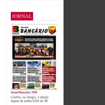
JORNAL
Jornal Bancário | PDF
Confira, na íntegra, a edição
digital de junho/2026 do JB