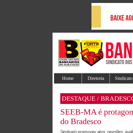
Home
Diretoria
Sindicato
DESTAQUE / BRADESC
SEEB-MA é protagonis
do Bradesco
Sindicato promoveu atos, reuniões, audi