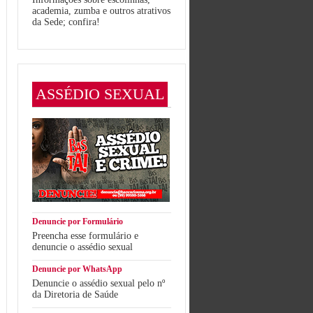
academia, zumba e outros atrativos
da Sede; confira!
ASSÉDIO SEXUAL
Denuncie por Formulário
Preencha esse formulário e
denuncie o assédio sexual
Denuncie por WhatsApp
Denuncie o assédio sexual pelo nº
da Diretoria de Saúde