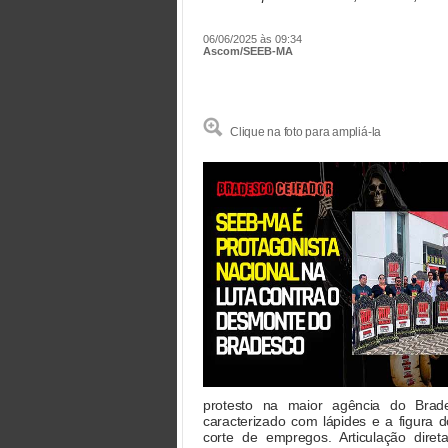
06/06/2025 às 09:34
Ascom/SEEB-MA
Clique na foto para ampliá-la
protesto na maior agência do Brad
caracterizado com lápides e a figura 
corte de empregos. Articulação dire