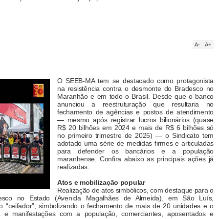
A-
A+
O SEEB-MA tem se destacado como protagonista
na resistência contra o desmonte do Bradesco no
Maranhão e em todo o Brasil. Desde que o banco
anunciou a reestruturação que resultaria no
fechamento de agências e postos de atendimento
— mesmo após registrar lucros bilionários (quase
R$ 20 bilhões em 2024 e mais de R$ 6 bilhões só
no primeiro trimestre de 2025) — o Sindicato tem
adotado uma série de medidas firmes e articuladas
para defender os bancários e a população
maranhense. Confira abaixo as principais ações já
realizadas:
Atos e mobilização popular
Realização de atos simbólicos, com destaque para o
esco no Estado (Avenida Magalhães de Almeida), em São Luís,
do “ceifador”, simbolizando o fechamento de mais de 20 unidades e o
ta e manifestações com a população, comerciantes, aposentados e