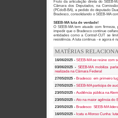
Fruto da articulação direta do SEEB-M
Câmara dos Deputados, na Comissão 
(PCdoB-BA), a pedido do deputado Duart
Bradesco, consolidando o SEEB-MA como 
SEEB-MA luta de verdade!
O SEEB-MA tem atuado com firmeza, pre
impedir que o Bradesco continue ceifa
entidades como a Contraf-CUT se limit
resistência. A luta continua - e agora é 
MATÉRIAS RELACION
16/06/2025 -
SEEB-MA se reúne com sen
03/06/2025 -
SEEB-MA mobiliza parl
realizada na Câmara Federal
27/05/2025 -
Bradesco: em primeiro lug
27/05/2025 -
SEEB-MA participa de aud
23/05/2025 -
Audiência pública na Ale
23/05/2025 -
Ato na maior agência do
23/05/2025 -
Bradesco: SEEB-MA lidera 
16/05/2025 -
Icatu e Afonso Cunha: lut