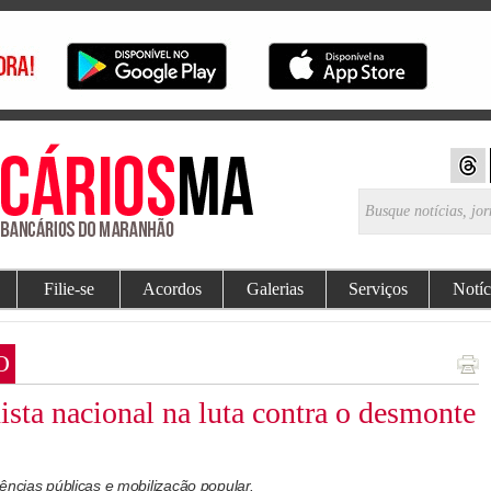
Filie-se
Acordos
Galerias
Serviços
Notíc
O
ta nacional na luta contra o desmonte
ências públicas e mobilização popular.