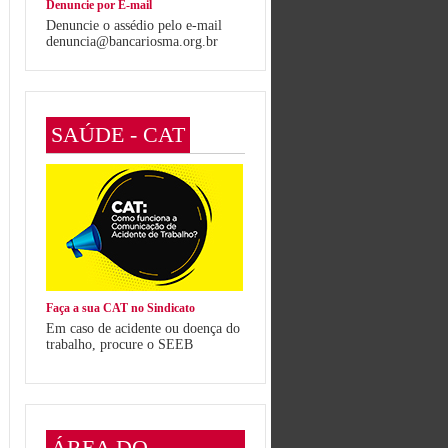
Denuncie por E-mail
Denuncie o assédio pelo e-mail
denuncia@bancariosma.org.br
SAÚDE - CAT
Faça a sua CAT no Sindicato
Em caso de acidente ou doença do
trabalho, procure o SEEB
ÁREA DO