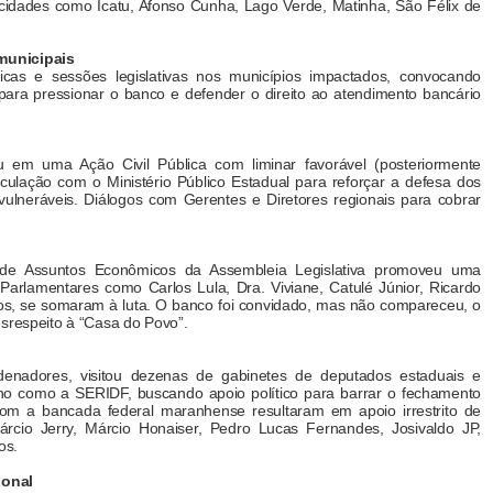
 cidades como Icatu, Afonso Cunha, Lago Verde, Matinha, São Félix de
municipais
licas e sessões legislativas nos municípios impactados, convocando
l para pressionar o banco e defender o direito ao atendimento bancário
 em uma Ação Civil Pública com liminar favorável (posteriormente
culação com o Ministério Público Estadual para reforçar a defesa dos
ulneráveis. Diálogos com Gerentes e Diretores regionais para cobrar
e Assuntos Econômicos da Assembleia Legislativa promoveu uma
 Parlamentares como Carlos Lula, Dra. Viviane, Catulé Júnior, Ricardo
ros, se somaram à luta. O banco foi convidado, mas não compareceu, o
esrespeito à “Casa do Povo”.
nadores, visitou dezenas de gabinetes de deputados estaduais e
rno como a SERIDF, buscando apoio político para barrar o fechamento
com a bancada federal maranhense resultaram em apoio irrestrito de
rcio Jerry, Márcio Honaiser, Pedro Lucas Fernandes, Josivaldo JP,
os.
ional