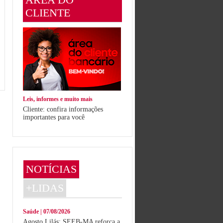
CLIENTE
Leis, informes e muito mais
Cliente: confira informações
importantes para você
NOTÍCIAS
+LIDAS
Saúde | 07/08/2026
Agosto Lilás: SEEB-MA reforça a