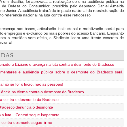
A em Brasília, foi aprovada a realização de uma audiência pública na
de Defesa do Consumidor, presidida pelo deputado Daniel Almeida
e Júnior. A audiência tratará do impacto nacional da reestruturação do
referência nacional na luta contra esse retrocesso.
sença nas bases, articulação institucional e mobilização social para
ndo empregos e excluindo os mais pobres do acesso bancário. Enquanto
am a reuniões sem efeito, o Sindicato lidera uma frente concreta de
nacional!
ADAS
adora Eliziane e avança na luta contra o desmonte do Bradesco
amentares e audiência pública sobre o desmonte do Bradesco será
ar só se for o lucro, não as pessoas!
iência na Alema contra o desmonte do Bradesco
ma contra o desmonte do Bradesco
 Bradesco denuncia o desmonte
a luta... Contraf segue inoperante
a contra desmonte segue firme