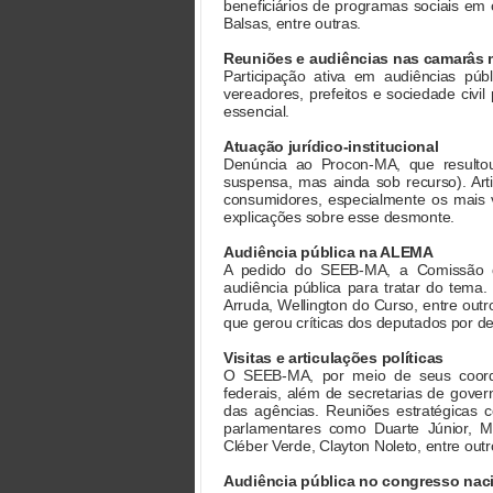
beneficiários de programas sociais em
Balsas, entre outras.
Reuniões e audiências nas camarâs 
Participação ativa em audiências púb
vereadores, prefeitos e sociedade civi
essencial.
Atuação jurídico-institucional
Denúncia ao Procon-MA, que resultou
suspensa, mas ainda sob recurso). Arti
consumidores, especialmente os mais v
explicações sobre esse desmonte.
Audiência pública na ALEMA
A pedido do SEEB-MA, a Comissão d
audiência pública para tratar do tema.
Arruda, Wellington do Curso, entre out
que gerou críticas dos deputados por d
Visitas e articulações políticas
O SEEB-MA, por meio de seus coorde
federais, além de secretarias de gove
das agências. Reuniões estratégicas 
parlamentares como Duarte Júnior, Má
Cléber Verde, Clayton Noleto, entre outr
Audiência pública no congresso nac