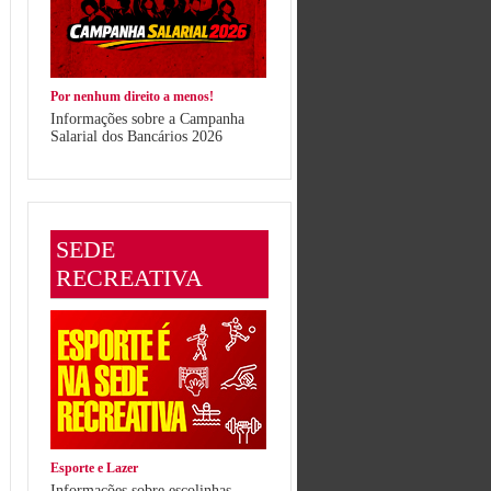
Por nenhum direito a menos!
Informações sobre a Campanha
Salarial dos Bancários 2026
SEDE
RECREATIVA
Esporte e Lazer
Informações sobre escolinhas,