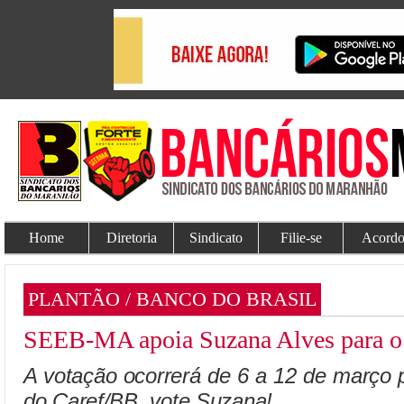
Home
Diretoria
Sindicato
Filie-se
Acordo
PLANTÃO / BANCO DO BRASIL
SEEB-MA apoia Suzana Alves para
A votação ocorrerá de 6 a 12 de março 
do Caref/BB, vote Suzana!