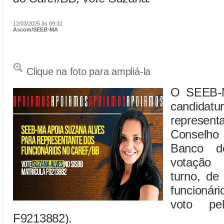
12/03/2025 às 09:31
Ascom/SEEB-MA
Clique na foto para ampliá-la
O SEEB-M
candidatu
represent
Conselho
Banco d
votação
turno, de
funcionár
voto pe
F9213882).