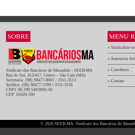
SOBRE
MENU R
» Sindicalize-se
» Assessoria Jur
» Convênios
Sindicato dos Bancários do Maranhão - SEEB/MA
Rua do Sol, 413/417, Centro – São Luís (MA)
Secretaria: (98) 98477-8001 / 3311-3513
» Contato
Jurídico: (98) 98477-5789 / 3311-3516
CNPJ: 06.299.549/0001-05
CEP: 65020-590
©
2026 SEEB-MA. Sindicato dos Bancários do Maranhão