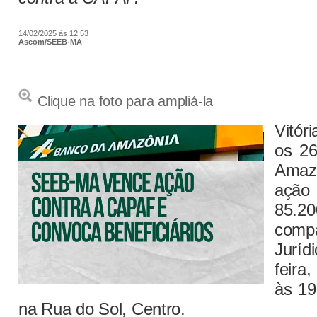
14/02/2025 às 12:53
Ascom/SEEB-MA
Clique na foto para ampliá-la
Vitó
os 26
Amaz
açã
85.
com
Juríd
feira
às 19
na Rua do Sol, Centro.