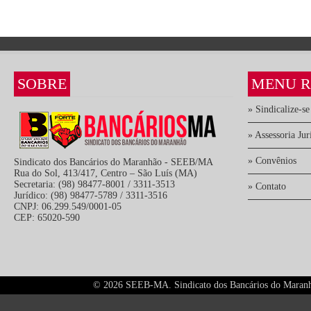
SOBRE
MENU R
» Sindicalize-se
» Assessoria Jur
» Convênios
Sindicato dos Bancários do Maranhão - SEEB/MA
Rua do Sol, 413/417, Centro – São Luís (MA)
Secretaria: (98) 98477-8001 / 3311-3513
» Contato
Jurídico: (98) 98477-5789 / 3311-3516
CNPJ: 06.299.549/0001-05
CEP: 65020-590
©
2026 SEEB-MA. Sindicato dos Bancários do Maranhão