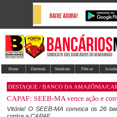
Home
Diretoria
Sindicato
Filie-se
Acordo
DESTAQUE / BANCO DA AMAZÔNIA/CA
CAPAF: SEEB-MA vence ação e convo
Vitória! O SEEB-MA convoca os 26 banc
contra a CAPAF.