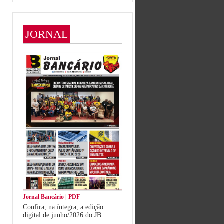
JORNAL
Jornal Bancário | PDF
Confira, na íntegra, a edição
digital de junho/2026 do JB