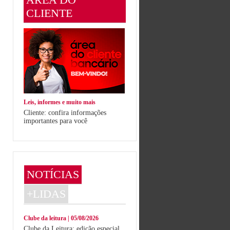
CLIENTE
Leis, informes e muito mais
Cliente: confira informações
importantes para você
NOTÍCIAS
+LIDAS
Clube da leitura | 05/08/2026
Clube da Leitura: edição especial