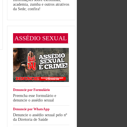
academia, zumba e outros atrativos
da Sede; confira!
ASSÉDIO SEXUAL
Denuncie por Formulário
Preencha esse formulário e
denuncie o assédio sexual
Denuncie por WhatsApp
Denuncie o assédio sexual pelo nº
da Diretoria de Saúde