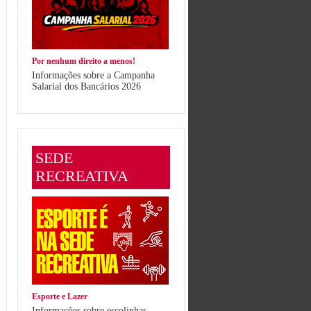
Por nenhum direito a menos!
Informações sobre a Campanha
Salarial dos Bancários 2026
SEDE
RECREATIVA
Esporte e Lazer
Informações sobre escolinhas,