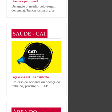
Denuncie por E-mail
Denuncie o assédio pelo e-mail
denuncia@bancariosma.org.br
SAÚDE - CAT
Faça a sua CAT no Sindicato
Em caso de acidente ou doença do
trabalho, procure o SEEB
ÁREA DO