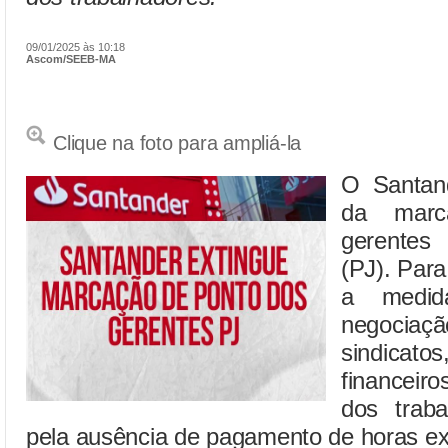
09/01/2025 às 10:18
Ascom/SEEB-MA
Clique na foto para ampliá-la
O Santand
da marc
gerentes 
(PJ). Par
a medid
negoci
sindicato
financeir
dos traba
pela ausência de pagamento de horas ex