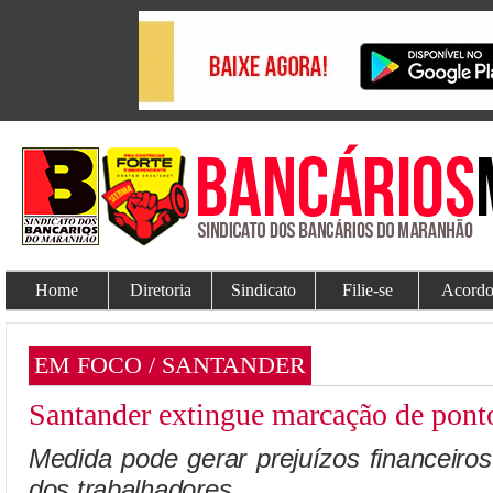
Home
Diretoria
Sindicato
Filie-se
Acordo
EM FOCO / SANTANDER
Santander extingue marcação de ponto
Medida pode gerar prejuízos financeir
dos trabalhadores.