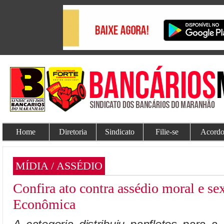
Home
Diretoria
Sindicato
Filie-se
Acordo
MÍDIA / ASSÉDIO
Confira ato contra assédio moral e se
Econômica