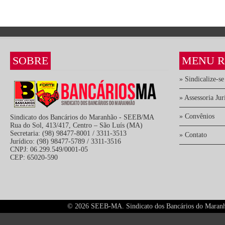
SOBRE
MENU R
» Sindicalize-se
» Assessoria Jur
» Convênios
Sindicato dos Bancários do Maranhão - SEEB/MA
Rua do Sol, 413/417, Centro – São Luís (MA)
Secretaria: (98) 98477-8001 / 3311-3513
» Contato
Jurídico: (98) 98477-5789 / 3311-3516
CNPJ: 06.299.549/0001-05
CEP: 65020-590
©
2026 SEEB-MA. Sindicato dos Bancários do Maranhão