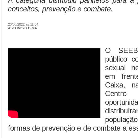
A categoria distribuiu panfletos para 
conceitos, prevenção e combate.
23/08/2022 às 11:54
ASCOM/SEEB-MA
O SEEB-
público c
sexual ne
em frent
Caixa, 
Centro
oportun
distribu
população
formas de prevenção e de combate a essa