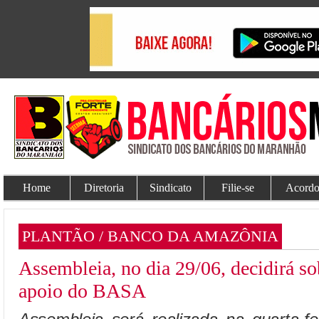
Home
Diretoria
Sindicato
Filie-se
Acordo
PLANTÃO / BANCO DA AMAZÔNIA
Assembleia, no dia 29/06, decidirá s
apoio do BASA