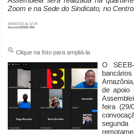
Assembleia será realizada na quarta-fe
Zoom e na Sede do Sindicato, no Centro
26/06/2022 às 12:29
Ascom/SEEB-MA
Clique na foto para ampliá-la
O SEEB-
bancários
Amazônia,
de apoio
Assemble
feira (29
convoca
segun
remot