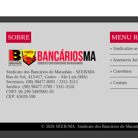
SOBRE
MENU R
» Sindicalize-se
» Assessoria Jur
» Convênios
Sindicato dos Bancários do Maranhão - SEEB/MA
Rua do Sol, 413/417, Centro – São Luís (MA)
Secretaria: (98) 98477-8001 / 3311-3513
» Contato
Jurídico: (98) 98477-5789 / 3311-3516
CNPJ: 06.299.549/0001-05
CEP: 65020-590
©
2026 SEEB-MA. Sindicato dos Bancários do Maranhão