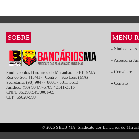
SOBRE
MENU R
» Sindicalize-se
» Assessoria Jur
» Convênios
Sindicato dos Bancários do Maranhão - SEEB/MA
Rua do Sol, 413/417, Centro – São Luís (MA)
Secretaria: (98) 98477-8001 / 3311-3513
» Contato
Jurídico: (98) 98477-5789 / 3311-3516
CNPJ: 06.299.549/0001-05
CEP: 65020-590
©
2026 SEEB-MA. Sindicato dos Bancários do Maranhão