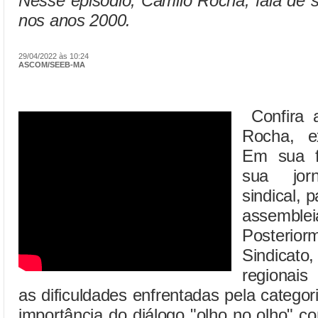
Nesse episódio, Camilo Rocha, fala de su
nos anos 2000.
29/04/2022 às 10:24
ASCOM/SEEB-MA
Confira a
Rocha, e
Em sua f
sua jor
sindical, 
assemb
Posterior
Sindicato
regionais
as dificuldades enfrentadas pela categori
importância do diálogo "olho no olho" c