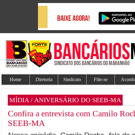
Home
Diretoria
Sindicato
Filie-se
Acordo
MÍDIA / ANIVERSÁRIO DO SEEB-MA
Confira a entrevista com Camilo Roch
SEEB-MA