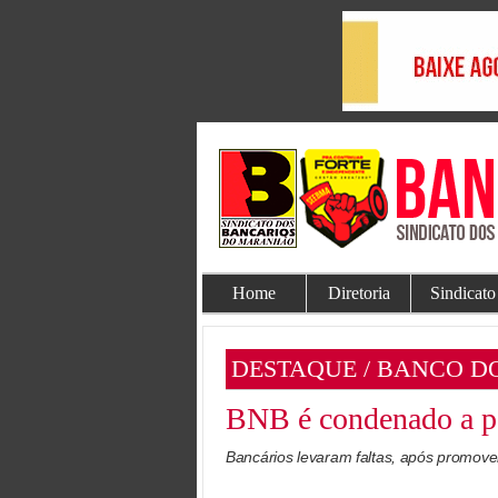
Home
Diretoria
Sindicato
DESTAQUE / BANCO D
BNB é condenado a pa
Bancários levaram faltas, após promove