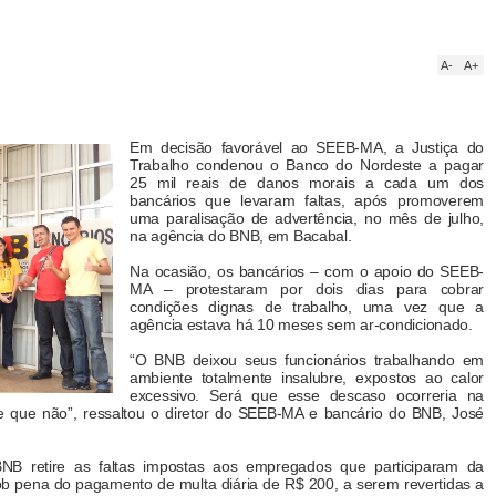
A-
A+
Em decisão favorável ao SEEB-MA, a Justiça do
Trabalho condenou o Banco do Nordeste a pagar
25 mil reais de danos morais a cada um dos
bancários que levaram faltas, após promoverem
uma paralisação de advertência, no mês de julho,
na agência do BNB, em Bacabal.
Na ocasião, os bancários – com o apoio do SEEB-
MA – protestaram por dois dias para cobrar
condições dignas de trabalho, uma vez que a
agência estava há 10 meses sem ar-condicionado.
“O BNB deixou seus funcionários trabalhando em
ambiente totalmente insalubre, expostos ao calor
excessivo. Será que esse descaso ocorreria na
 que não”, ressaltou o diretor do SEEB-MA e bancário do BNB, José
BNB retire as faltas impostas aos empregados que participaram da
ob pena do pagamento de multa diária de R$ 200, a serem revertidas a