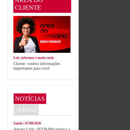
CLIENTE
Leis, informes e muito mais
Cliente: confira informações
importantes para você
NOTÍCIAS
+LIDAS
Saúde | 07/08/2026
Agosto Lilás: SEEB-MA reforça a