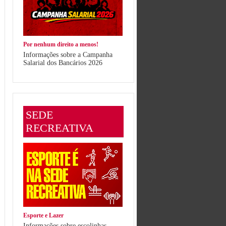
Por nenhum direito a menos!
Informações sobre a Campanha
Salarial dos Bancários 2026
SEDE
RECREATIVA
Esporte e Lazer
Informações sobre escolinhas,