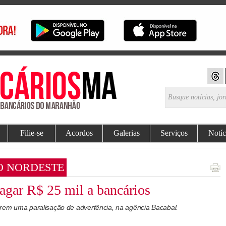
Filie-se
Acordos
Galerias
Serviços
Notíc
O NORDESTE
gar R$ 25 mil a bancários
rem uma paralisação de advertência, na agência Bacabal.