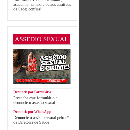
academia, zumba e outros atrativos
da Sede; confira!
ASSÉDIO SEXUAL
Denuncie por Formulário
Preencha esse formulário e
denuncie o assédio sexual
Denuncie por WhatsApp
Denuncie o assédio sexual pelo nº
da Diretoria de Saúde