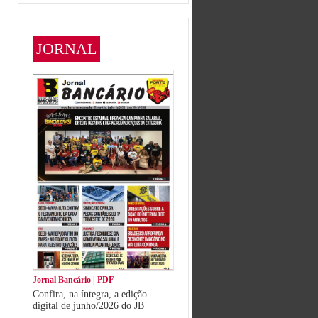
JORNAL
Jornal Bancário | PDF
Confira, na íntegra, a edição
digital de junho/2026 do JB