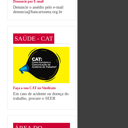
Denuncie por E-mail
Denuncie o assédio pelo e-mail
denuncia@bancariosma.org.br
SAÚDE - CAT
Faça a sua CAT no Sindicato
Em caso de acidente ou doença do
trabalho, procure o SEEB
ÁREA DO