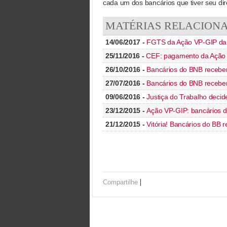
cada um dos bancários que tiver seu dir
MATÉRIAS RELACION
14/06/2017 -
FGTS da Ação VP-GIP da C
25/11/2016 -
CEF: pagamento da Ação d
26/10/2016 -
Bancários do BNB recebe
27/07/2016 -
Bancários do BNB recebe
09/06/2016 -
Justiça do Trabalho deci
23/12/2015 -
Ação VP-GIP: bancários d
21/12/2015 -
Vitória! Bancários do BB
|
Compartilhe