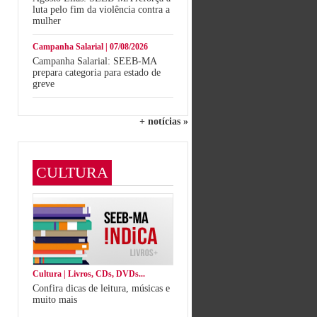
luta pelo fim da violência contra a
mulher
Campanha Salarial | 07/08/2026
Campanha Salarial: SEEB-MA
prepara categoria para estado de
greve
+ notícias »
CULTURA
Cultura | Livros, CDs, DVDs...
Confira dicas de leitura, músicas e
muito mais