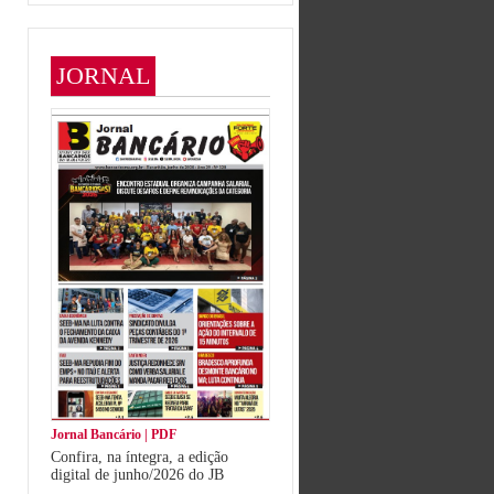
JORNAL
Jornal Bancário | PDF
Confira, na íntegra, a edição
digital de junho/2026 do JB