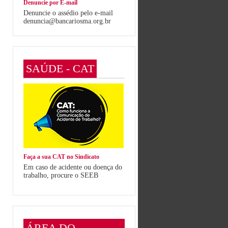
Denuncie por E-mail
Denuncie o assédio pelo e-mail
denuncia@bancariosma.org.br
SAÚDE - CAT
Faça a sua CAT no Sindicato
Em caso de acidente ou doença do
trabalho, procure o SEEB
ÁREA DO