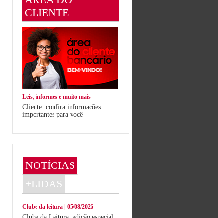
CLIENTE
Leis, informes e muito mais
Cliente: confira informações
importantes para você
NOTÍCIAS
+LIDAS
Clube da leitura | 05/08/2026
Clube da Leitura: edição especial