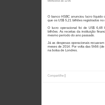
06/05/2015 às 12:05
O banco HSBC anunciou lucro líquido d
que os US$ 5,21 bilhões registrados n
O lucro operacional foi de US$ 6,48
bilhões. As receitas da instituição fi
mesmo período do ano passado.
Já as despesas operacionais recuaram l
meses de 2014. Por volta das 5h56 (de 
na bolsa de Londres.
|
Compartilhe