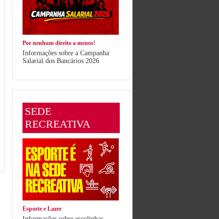
Por nenhum direito a menos!
Informações sobre a Campanha
Salarial dos Bancários 2026
SEDE
RECREATIVA
Esporte e Lazer
Informações sobre escolinhas,