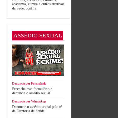
academia, zumba e outros atrativos
da Sede; confira!
ASSÉDIO SEXUAL
Denuncie por Formulário
Preencha esse formulário e
denuncie o assédio sexual
Denuncie por WhatsApp
Denuncie o assédio sexual pelo nº
da Diretoria de Saúde