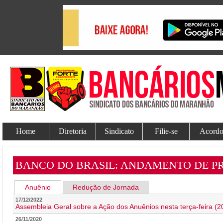
Home
Diretoria
Sindicato
Filie-se
Acordo
BANCO DO BRASIL: ANDAMENTO DE P
Anuênio
Redução de Jornada
17/12/2022
Assembleia Geral sobre a Ação dos Anuênios nesta terça-feira (20)
26/11/2020