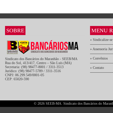
SOBRE
MENU R
» Sindicalize-se
» Assessoria Jur
» Convênios
Sindicato dos Bancários do Maranhão - SEEB/MA
Rua do Sol, 413/417, Centro – São Luís (MA)
Secretaria: (98) 98477-8001 / 3311-3513
» Contato
Jurídico: (98) 98477-5789 / 3311-3516
CNPJ: 06.299.549/0001-05
CEP: 65020-590
©
2026 SEEB-MA. Sindicato dos Bancários do Maranhão