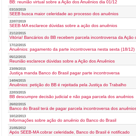
BB: reunião virtual sobre a Ação dos Anuênios dia 01/12
03/10/2019
SEEB busca maior celeridade ao processo dos anuênios
22/07/2019
SEEB-MA esclarece dúvidas sobre a ação dos anuênios
21/12/2015
Vitória! Bancários do BB recebem parcela incontroversa da Ação
17/12/2015
Anuênios: pagamento da parte incontroversa nesta sexta (18/12)
05/12/2015
Reunião esclarece dúvidas sobre a Ação dos Anuênios
23/09/2015
Justiça manda Banco do Brasil pagar parte incontroversa
14/04/2015
Anuênios: petição do BB é rejeitada pela Justiça do Trabalho
22/03/2015
BB descumpre decisão judicial e não paga parcela dos anuênios
26/02/2015
Banco do Brasil terá de pagar parcela incontroversa dos anuênio
10/12/2013
Informações sobre ação do anuênio do Banco do Brasil
21/05/2012
Após SEEB-MA cobrar celeridade, Banco do Brasil é notificado