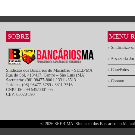
SOBRE
MENU R
» Sindicalize-se
» Assessoria Jur
» Convênios
Sindicato dos Bancários do Maranhão - SEEB/MA
Rua do Sol, 413/417, Centro – São Luís (MA)
Secretaria: (98) 98477-8001 / 3311-3513
» Contato
Jurídico: (98) 98477-5789 / 3311-3516
CNPJ: 06.299.549/0001-05
CEP: 65020-590
©
2026 SEEB-MA. Sindicato dos Bancários do Maranhão