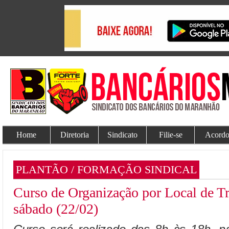
Home
Diretoria
Sindicato
Filie-se
Acordo
PLANTÃO / FORMAÇÃO SINDICAL
Curso de Organização por Local de Tr
sábado (22/02)