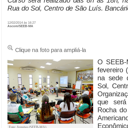
Curso será realizado das 8h às 18h,
Rua do Sol, Centro de São Luís. Bancário
12/02/2014 às 16:27
Ascom/SEEB-MA
Clique na foto para ampliá-la
O SEEB-M
fevereiro
na sede 
Sol, Cent
Organizaç
que será 
Rocha do 
America
Econômico
Foto: Arquivo (SEEB-MA)