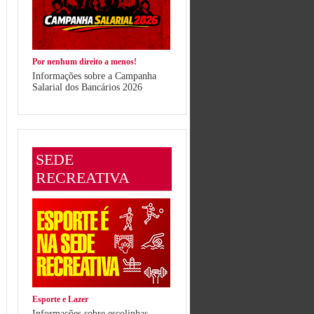
Por nenhum direito a menos!
Informações sobre a Campanha
Salarial dos Bancários 2026
SEDE
RECREATIVA
Esporte e Lazer
Informações sobre escolinhas,