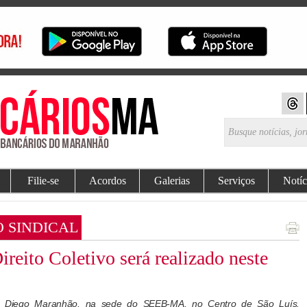
Filie-se
Acordos
Galerias
Serviços
Notíc
 SINDICAL
reito Coletivo será realizado neste
do Diego Maranhão, na sede do SEEB-MA, no Centro de São Luís.