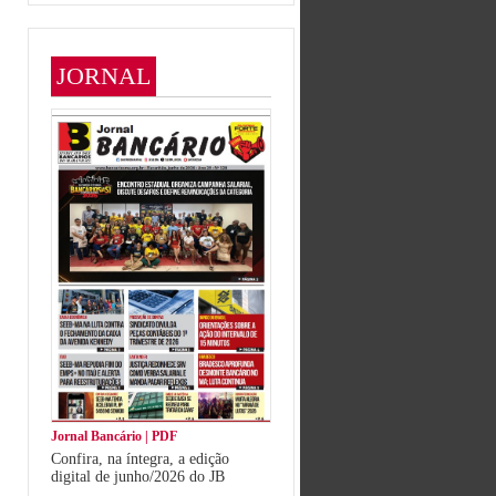
JORNAL
Jornal Bancário | PDF
Confira, na íntegra, a edição
digital de junho/2026 do JB