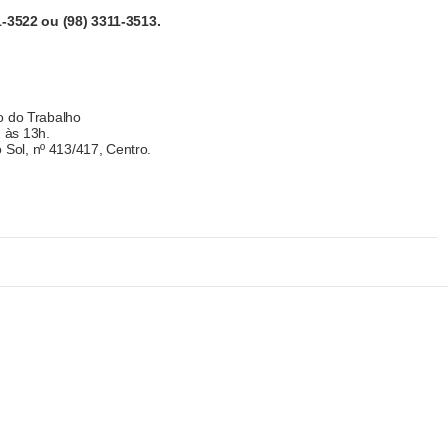
1-3522 ou (98) 3311-3513.
o do Trabalho
 às 13h.
Sol, nº 413/417, Centro.