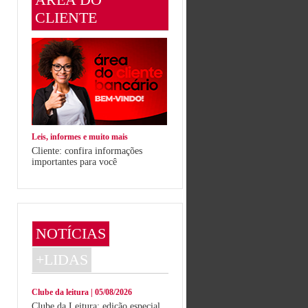
CLIENTE
Leis, informes e muito mais
Cliente: confira informações
importantes para você
NOTÍCIAS
+LIDAS
Clube da leitura | 05/08/2026
Clube da Leitura: edição especial