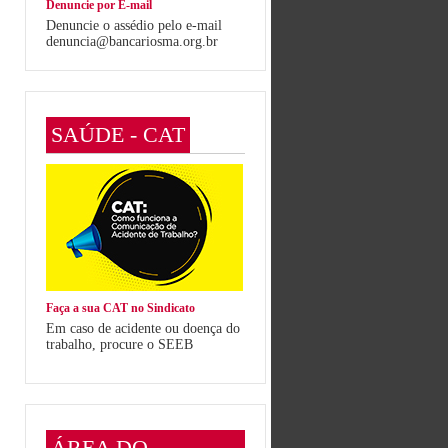
Denuncie por E-mail
Denuncie o assédio pelo e-mail
denuncia@bancariosma.org.br
SAÚDE - CAT
Faça a sua CAT no Sindicato
Em caso de acidente ou doença do
trabalho, procure o SEEB
ÁREA DO