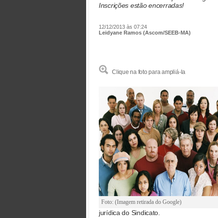
Inscrições estão encerradas!
12/12/2013 às 07:24
Leidyane Ramos (Ascom/SEEB-MA)
Clique na foto para ampliá-la
Foto: (Imagem retirada do Google)
jurídica do Sindicato.