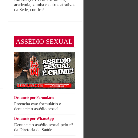
academia, zumba e outros atrativos
da Sede; confira!
ASSÉDIO SEXUAL
Denuncie por Formulário
Preencha esse formulário e
denuncie o assédio sexual
Denuncie por WhatsApp
Denuncie o assédio sexual pelo nº
da Diretoria de Saúde