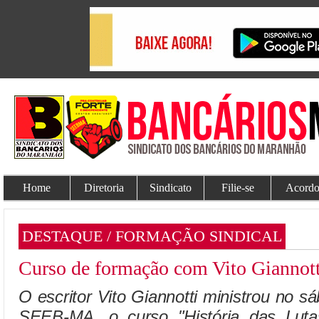
Home
Diretoria
Sindicato
Filie-se
Acordo
DESTAQUE / FORMAÇÃO SINDICAL
Curso de formação com Vito Giannott
O escritor Vito Giannotti ministrou no s
SEEB-MA, o curso "História das Luta