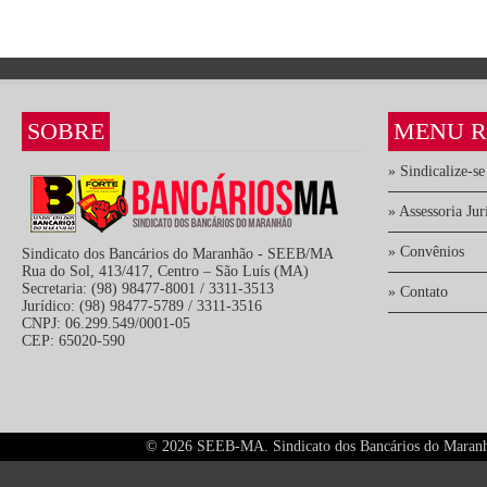
SOBRE
MENU R
» Sindicalize-se
» Assessoria Jur
» Convênios
Sindicato dos Bancários do Maranhão - SEEB/MA
Rua do Sol, 413/417, Centro – São Luís (MA)
Secretaria: (98) 98477-8001 / 3311-3513
» Contato
Jurídico: (98) 98477-5789 / 3311-3516
CNPJ: 06.299.549/0001-05
CEP: 65020-590
©
2026 SEEB-MA. Sindicato dos Bancários do Maranhão