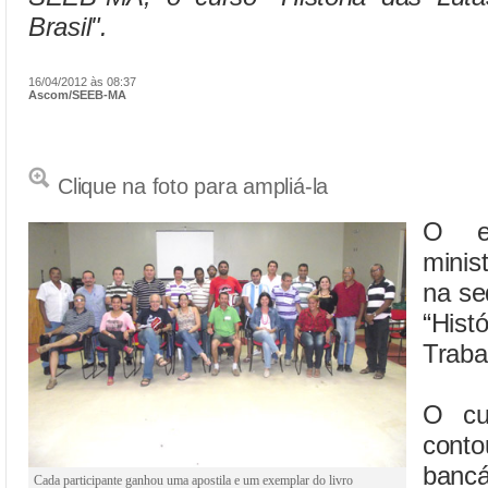
Brasil".
16/04/2012 às 08:37
Ascom/SEEB-MA
Clique na foto para ampliá-la
O es
minis
na se
“His
Traba
O cu
conto
ban
Cada participante ganhou uma apostila e um exemplar do livro