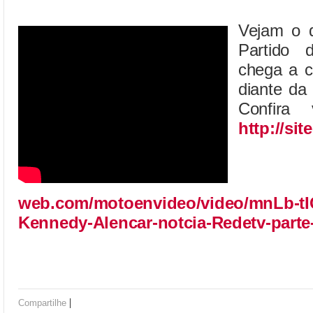
Vejam o q
Partido 
chega a c
diante da
Confira 
http://sit
web.com/motoenvideo/video/mnLb-tI
Kennedy-Alencar-notcia-Redetv-parte
|
Compartilhe