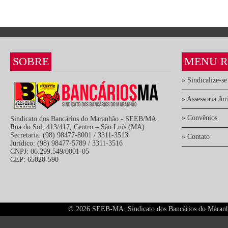
SOBRE
MENU R
» Sindicalize-se
» Assessoria Jur
» Convênios
Sindicato dos Bancários do Maranhão - SEEB/MA
Rua do Sol, 413/417, Centro – São Luís (MA)
Secretaria: (98) 98477-8001 / 3311-3513
» Contato
Jurídico: (98) 98477-5789 / 3311-3516
CNPJ: 06.299.549/0001-05
CEP: 65020-590
©
2026 SEEB-MA. Sindicato dos Bancários do Maranhão