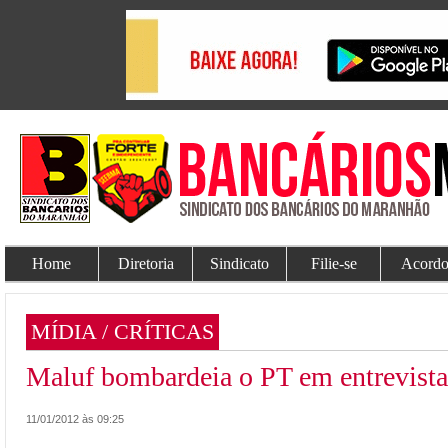
Home
Diretoria
Sindicato
Filie-se
Acordo
MÍDIA / CRÍTICAS
Maluf bombardeia o PT em entrevist
11/01/2012 às 09:25