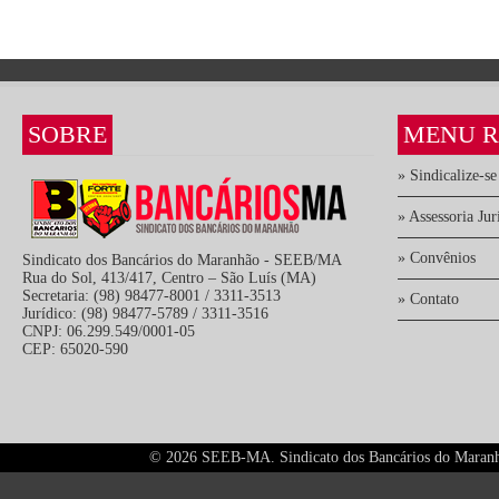
SOBRE
MENU R
» Sindicalize-se
» Assessoria Jur
» Convênios
Sindicato dos Bancários do Maranhão - SEEB/MA
Rua do Sol, 413/417, Centro – São Luís (MA)
Secretaria: (98) 98477-8001 / 3311-3513
» Contato
Jurídico: (98) 98477-5789 / 3311-3516
CNPJ: 06.299.549/0001-05
CEP: 65020-590
©
2026 SEEB-MA. Sindicato dos Bancários do Maranhão