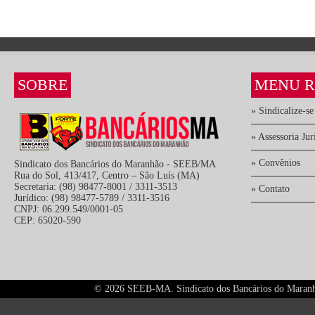
SOBRE
MENU R
» Sindicalize-se
» Assessoria Jur
» Convênios
Sindicato dos Bancários do Maranhão - SEEB/MA
Rua do Sol, 413/417, Centro – São Luís (MA)
Secretaria: (98) 98477-8001 / 3311-3513
» Contato
Jurídico: (98) 98477-5789 / 3311-3516
CNPJ: 06.299.549/0001-05
CEP: 65020-590
©
2026 SEEB-MA. Sindicato dos Bancários do Maranhão