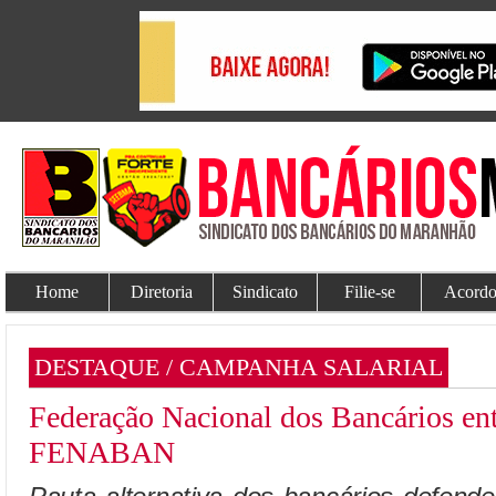
Home
Diretoria
Sindicato
Filie-se
Acordo
DESTAQUE / CAMPANHA SALARIAL
Federação Nacional dos Bancários entr
FENABAN