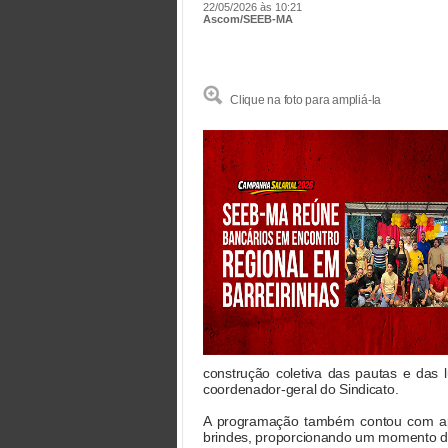
22/05/2026 às 10:21
Ascom/SEEB-MA
Clique na foto para ampliá-la
construção coletiva das pautas e das 
coordenador-geral do Sindicato.
A programação também contou com apre
brindes, proporcionando um momento de 