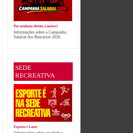
Por nenhum direito a menos!
Informações sobre a Campanha
Salarial dos Bancários 2026
SEDE
RECREATIVA
Esporte e Lazer
Informações sobre escolinhas,