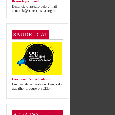
Denuncie por E-mail
Denuncie o assédio pelo e-mail
denuncia@bancariosma.org.br
SAÚDE - CAT
Faça a sua CAT no Sindicato
Em caso de acidente ou doença do
trabalho, procure o SEEB
ÁREA DO