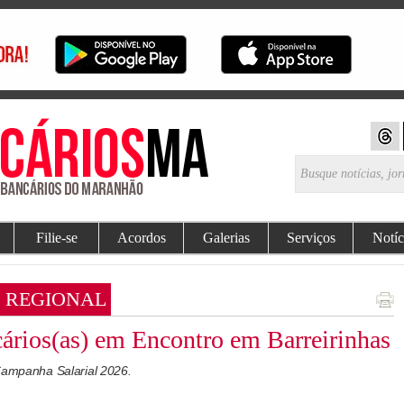
Filie-se
Acordos
Galerias
Serviços
Notíc
 REGIONAL
rios(as) em Encontro em Barreirinhas
 Campanha Salarial 2026.