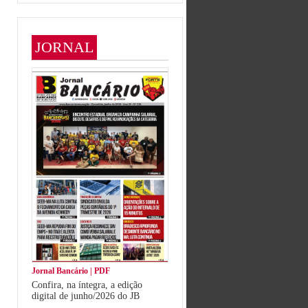
JORNAL
Jornal Bancário | PDF
Confira, na íntegra, a edição
digital de junho/2026 do JB