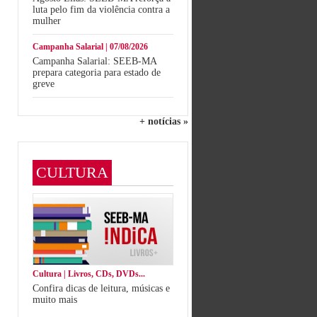
luta pelo fim da violência contra a
mulher
Campanha Salarial | 07/08/2026
Campanha Salarial: SEEB-MA
prepara categoria para estado de
greve
+ notícias »
CULTURA
Cultura | Livros, CDs, DVDs...
Confira dicas de leitura, músicas e
muito mais