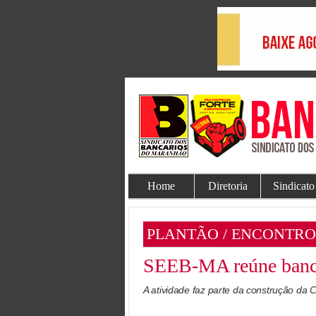
Home
Diretoria
Sindicato
PLANTÃO / ENCONTRO
SEEB-MA reúne bancá
A atividade faz parte da construção da