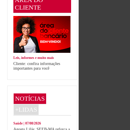
CLIENTE
Leis, informes e muito mais
Cliente: confira informações
importantes para você
NOTÍCIAS
+LIDAS
Saúde | 07/08/2026
Agosto Lilás: SEEB-MA reforça a