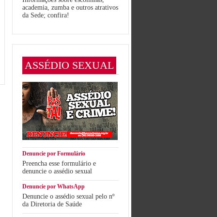
academia, zumba e outros atrativos
da Sede; confira!
ASSÉDIO SEXUAL
Denuncie por Formulário
Preencha esse formulário e
denuncie o assédio sexual
Denuncie por WhatsApp
Denuncie o assédio sexual pelo nº
da Diretoria de Saúde