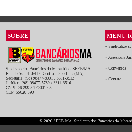
SOBRE
MENU R
» Sindicalize-se
» Assessoria Jur
» Convênios
Sindicato dos Bancários do Maranhão - SEEB/MA
Rua do Sol, 413/417, Centro – São Luís (MA)
Secretaria: (98) 98477-8001 / 3311-3513
» Contato
Jurídico: (98) 98477-5789 / 3311-3516
CNPJ: 06.299.549/0001-05
CEP: 65020-590
©
2026 SEEB-MA. Sindicato dos Bancários do Maranhão