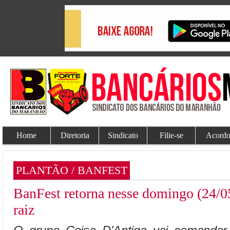
Home
Diretoria
Sindicato
Filie-se
Acordo
PLANTÃO / BANFEST
BanFest retorna nesse domingo (24/
raiz