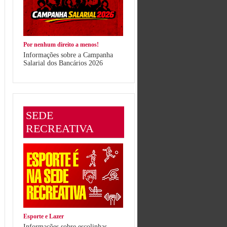
Por nenhum direito a menos!
Informações sobre a Campanha
Salarial dos Bancários 2026
SEDE
RECREATIVA
Esporte e Lazer
Informações sobre escolinhas,