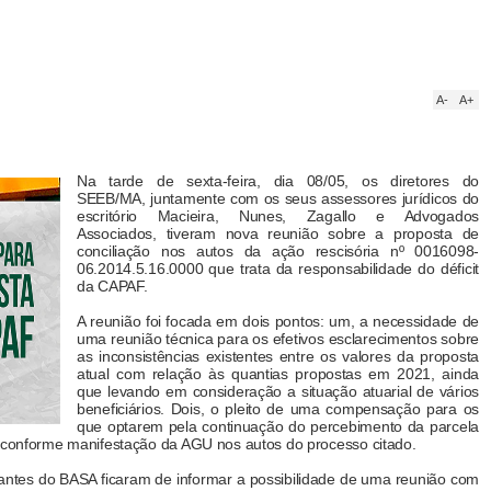
A-
A+
Na tarde de sexta-feira, dia 08/05, os diretores do
SEEB/MA, juntamente com os seus assessores jurídicos do
escritório Macieira, Nunes, Zagallo e Advogados
Associados, tiveram nova reunião sobre a proposta de
conciliação nos autos da ação rescisória nº 0016098-
06.2014.5.16.0000 que trata da responsabilidade do déficit
da CAPAF.
A reunião foi focada em dois pontos: um, a necessidade de
uma reunião técnica para os efetivos esclarecimentos sobre
as inconsistências existentes entre os valores da proposta
atual com relação às quantias propostas em 2021, ainda
que levando em consideração a situação atuarial de vários
beneficiários. Dois, o pleito de uma compensação para os
que optarem pela continuação do percebimento da parcela
, conforme manifestação da AGU nos autos do processo citado.
antes do BASA ficaram de informar a possibilidade de uma reunião com