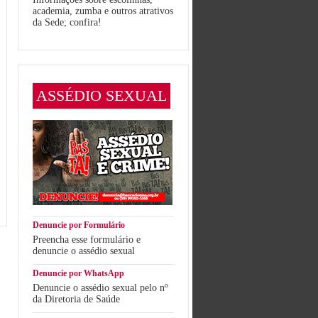
academia, zumba e outros atrativos
da Sede; confira!
ASSÉDIO SEXUAL
Denuncie por Formulário
Preencha esse formulário e
denuncie o assédio sexual
Denuncie por WhatsApp
Denuncie o assédio sexual pelo nº
da Diretoria de Saúde