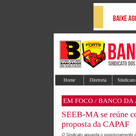
Home
Diretoria
Sindicato
EM FOCO / BANCO DA
SEEB-MA se reúne co
proposta da CAPAF
O Sindicato aguarda o posicionamento d