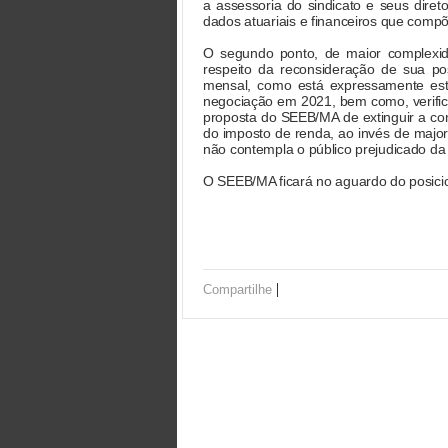
a assessoria do sindicato e seus dire
dados atuariais e financeiros que compõe
O segundo ponto, de maior complexid
respeito da reconsideração de sua pos
mensal, como está expressamente est
negociação em 2021, bem como, verifica
proposta do SEEB/MA de extinguir a co
do imposto de renda, ao invés de major
não contempla o público prejudicado da
O SEEB/MA ficará no aguardo do posici
|
Compartilhe