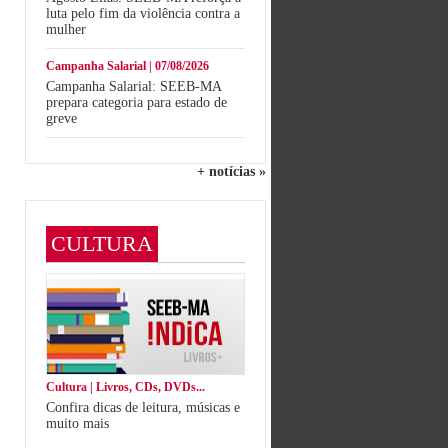
luta pelo fim da violência contra a
mulher
Campanha Salarial | 07/08/2026
Campanha Salarial: SEEB-MA
prepara categoria para estado de
greve
+ notícias »
CULTURA
Cultura | Livros, CDs, DVDs...
Confira dicas de leitura, músicas e
muito mais