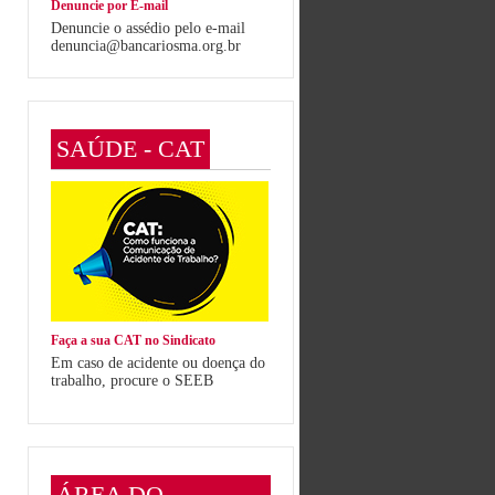
Denuncie por E-mail
Denuncie o assédio pelo e-mail
denuncia@bancariosma.org.br
SAÚDE - CAT
Faça a sua CAT no Sindicato
Em caso de acidente ou doença do
trabalho, procure o SEEB
ÁREA DO