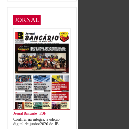
JORNAL
Jornal Bancário | PDF
Confira, na íntegra, a edição
digital de junho/2026 do JB