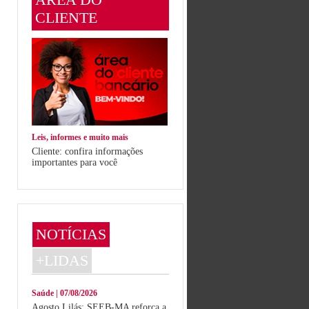
CLIENTE
Leis, informes e muito mais
Cliente: confira informações
importantes para você
NOTÍCIAS
+LIDAS
Saúde | 07/08/2026
Agosto Lilás: SEEB-MA reforça a