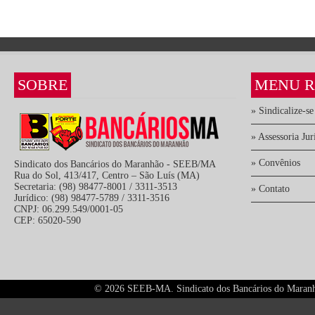
SOBRE
MENU R
» Sindicalize-se
» Assessoria Jur
» Convênios
Sindicato dos Bancários do Maranhão - SEEB/MA
Rua do Sol, 413/417, Centro – São Luís (MA)
Secretaria: (98) 98477-8001 / 3311-3513
» Contato
Jurídico: (98) 98477-5789 / 3311-3516
CNPJ: 06.299.549/0001-05
CEP: 65020-590
©
2026 SEEB-MA. Sindicato dos Bancários do Maranhão