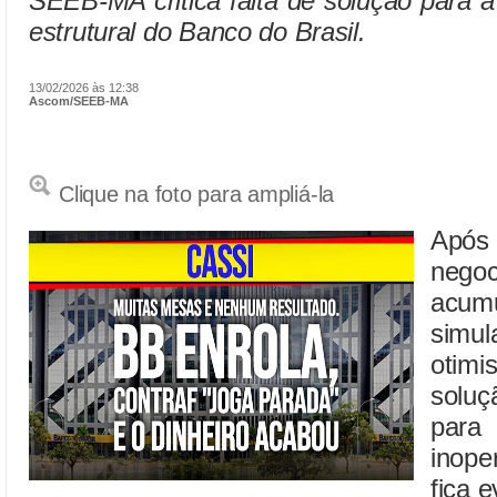
SEEB-MA critica falta de solução para 
estrutural do Banco do Brasil.
13/02/2026 às 12:38
Ascom/SEEB-MA
Clique na foto para ampliá-la
Apó
negoc
acum
simu
otim
soluç
para
inop
fica e