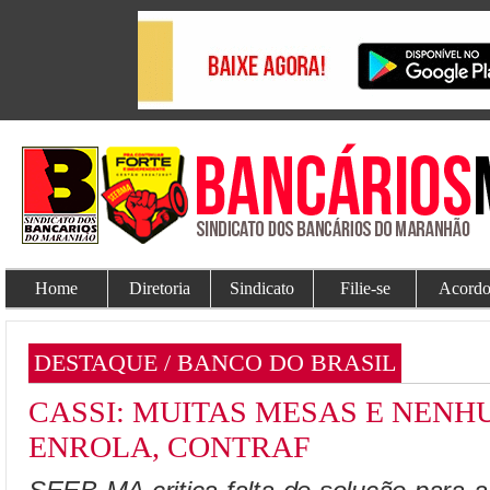
Home
Diretoria
Sindicato
Filie-se
Acordo
DESTAQUE / BANCO DO BRASIL
CASSI: MUITAS MESAS E NENH
ENROLA, CONTRAF