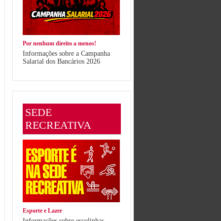
Por nenhum direito a menos!
Informações sobre a Campanha
Salarial dos Bancários 2026
SEDE
RECREATIVA
Esporte e Lazer
Informações sobre escolinhas,