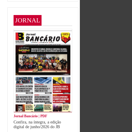
JORNAL
Jornal Bancário | PDF
Confira, na íntegra, a edição
digital de junho/2026 do JB