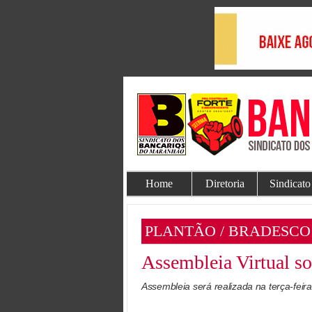
Home
Diretoria
Sindicato
PLANTÃO / BRADESCO
Assembleia Virtual s
Assembleia será realizada na terça-feir