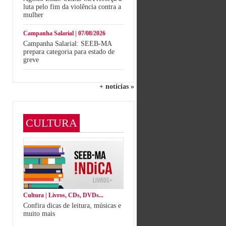
luta pelo fim da violência contra a
mulher
Campanha Salarial | 07/08/2026
Campanha Salarial: SEEB-MA
prepara categoria para estado de
greve
+ notícias »
CULTURA
Cultura | Livros, CDs, DVDs...
Confira dicas de leitura, músicas e
muito mais