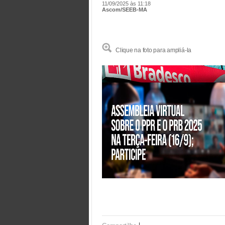
11/09/2025 às 11:18
Ascom/SEEB-MA
Clique na foto para ampliá-la