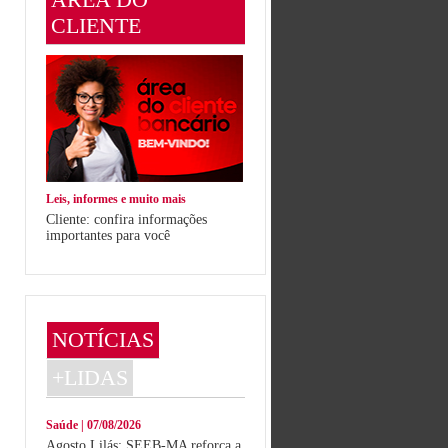
CLIENTE
Leis, informes e muito mais
Cliente: confira informações
importantes para você
NOTÍCIAS
+LIDAS
Saúde | 07/08/2026
Agosto Lilás: SEEB-MA reforça a