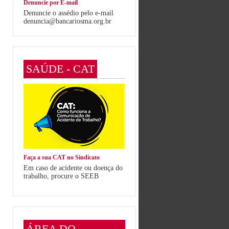
Denuncie por E-mail
Denuncie o assédio pelo e-mail
denuncia@bancariosma.org.br
SAÚDE - CAT
Faça a sua CAT no Sindicato
Em caso de acidente ou doença do
trabalho, procure o SEEB
ÁREA DO