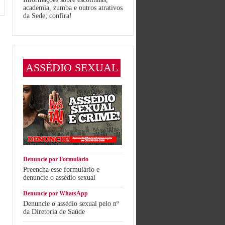
academia, zumba e outros atrativos
da Sede; confira!
ASSÉDIO SEXUAL
Denuncie por Formulário
Preencha esse formulário e
denuncie o assédio sexual
Denuncie por WhatsApp
Denuncie o assédio sexual pelo nº
da Diretoria de Saúde