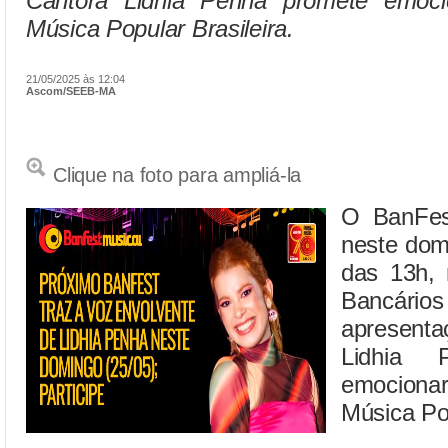
Cantora Lidhia Penha promete emoc
Música Popular Brasileira.
21/05/2025 às 12:04
Ascom/SEEB-MA
Clique na foto para ampliá-la
O BanFest
neste domi
das 13h, 
Bancári
apresenta
Lidhia 
emocion
Música Pop