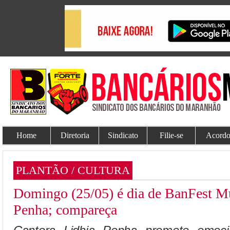
Home
Diretoria
Sindicato
Filie-se
Acordo
PLANTÃO / CULTURA
Domingo (25/05) é dia de BanFest M
Penha; compareça