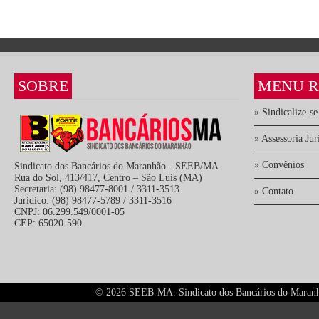
SOBRE
MENU R
» Sindicalize-se
» Assessoria Jur
» Convênios
Sindicato dos Bancários do Maranhão - SEEB/MA
Rua do Sol, 413/417, Centro – São Luís (MA)
Secretaria: (98) 98477-8001 / 3311-3513
» Contato
Jurídico: (98) 98477-5789 / 3311-3516
CNPJ: 06.299.549/0001-05
CEP: 65020-590
©
2026 SEEB-MA. Sindicato dos Bancários do Maranhão