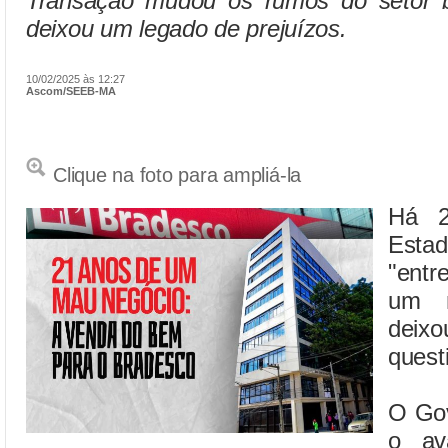
Transação mudou os rumos do setor 
deixou um legado de prejuízos.
10/02/2025 às 12:27
Ascom/SEEB-MA
Clique na foto para ampliá-la
Há 2
Estad
"ent
um n
de
quest
O Go
o av