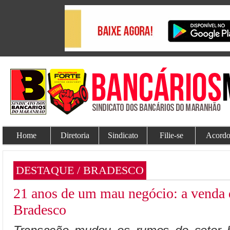
Home
Diretoria
Sindicato
Filie-se
Acordo
DESTAQUE / BRADESCO
21 anos de um mau negócio: a venda
Bradesco