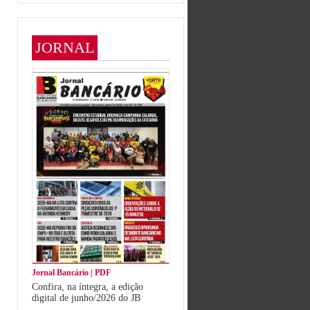
JORNAL
Jornal Bancário | PDF
Confira, na íntegra, a edição
digital de junho/2026 do JB