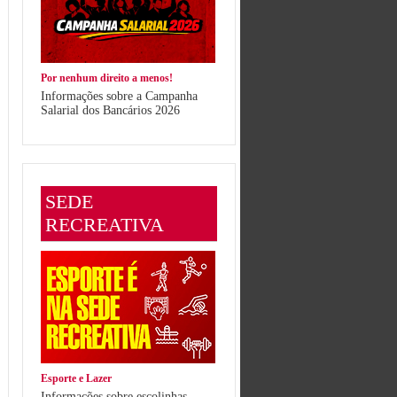
Por nenhum direito a menos!
Informações sobre a Campanha
Salarial dos Bancários 2026
SEDE
RECREATIVA
Esporte e Lazer
Informações sobre escolinhas,