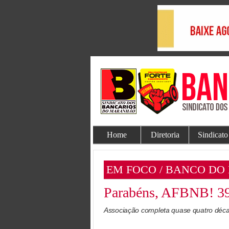
Home
Diretoria
Sindicato
EM FOCO / BANCO DO
Parabéns, AFBNB! 39 
Associação completa quase quatro déca