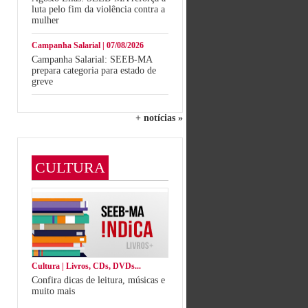
luta pelo fim da violência contra a
mulher
Campanha Salarial | 07/08/2026
Campanha Salarial: SEEB-MA
prepara categoria para estado de
greve
+ notícias »
CULTURA
Cultura | Livros, CDs, DVDs...
Confira dicas de leitura, músicas e
muito mais