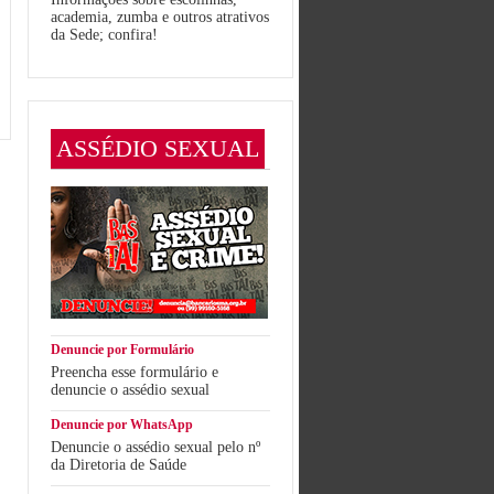
academia, zumba e outros atrativos
da Sede; confira!
ASSÉDIO SEXUAL
Denuncie por Formulário
Preencha esse formulário e
denuncie o assédio sexual
Denuncie por WhatsApp
Denuncie o assédio sexual pelo nº
da Diretoria de Saúde