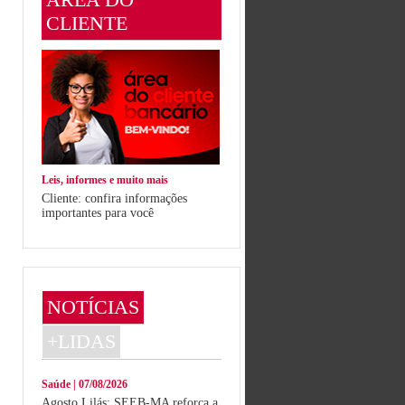
CLIENTE
Leis, informes e muito mais
Cliente: confira informações
importantes para você
NOTÍCIAS
+LIDAS
Saúde | 07/08/2026
Agosto Lilás: SEEB-MA reforça a