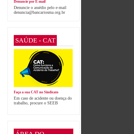
Denuncie por E-mail
Denuncie o assédio pelo e-mail
denuncia@bancariosma.org.br
SAÚDE - CAT
Faça a sua CAT no Sindicato
Em caso de acidente ou doença do
trabalho, procure o SEEB
ÁREA DO