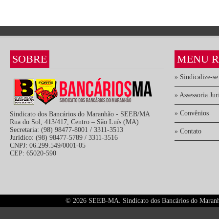
SOBRE
MENU R
» Sindicalize-se
» Assessoria Jur
» Convênios
Sindicato dos Bancários do Maranhão - SEEB/MA
Rua do Sol, 413/417, Centro – São Luís (MA)
Secretaria: (98) 98477-8001 / 3311-3513
» Contato
Jurídico: (98) 98477-5789 / 3311-3516
CNPJ: 06.299.549/0001-05
CEP: 65020-590
©
2026 SEEB-MA. Sindicato dos Bancários do Maranhão