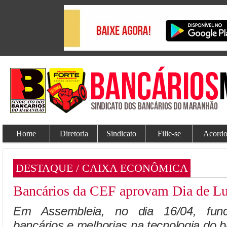
Home
Diretoria
Sindicato
Filie-se
Acordo
DESTAQUE / CAIXA ECONÔMICA
Bancários da CEF aprovam Dia de Lu
Em Assembleia, no dia 16/04, func
bancários e melhorias na tecnologia do 