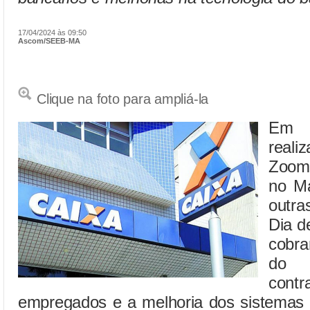
17/04/2024 às 09:50
Ascom/SEEB-MA
Clique na foto para ampliá-la
Em 
reali
Zoom,
no Ma
outr
Dia d
cobra
do 
con
empregados e a melhoria dos sistemas 