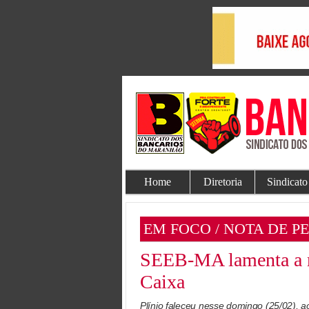
Home
Diretoria
Sindicato
EM FOCO / NOTA DE P
SEEB-MA lamenta a mo
Caixa
Plínio faleceu nesse domingo (25/02), a