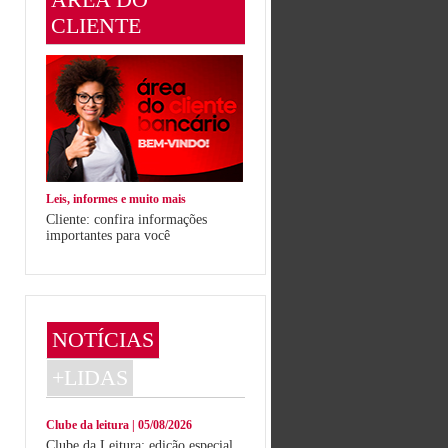
CLIENTE
Leis, informes e muito mais
Cliente: confira informações
importantes para você
NOTÍCIAS
+LIDAS
Clube da leitura | 05/08/2026
Clube da Leitura: edição especial