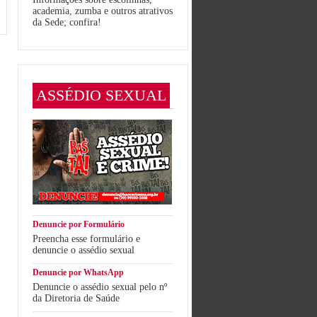
academia, zumba e outros atrativos
da Sede; confira!
ASSÉDIO SEXUAL
Denuncie por Formulário
Preencha esse formulário e
denuncie o assédio sexual
Denuncie por WhatsApp
Denuncie o assédio sexual pelo nº
da Diretoria de Saúde