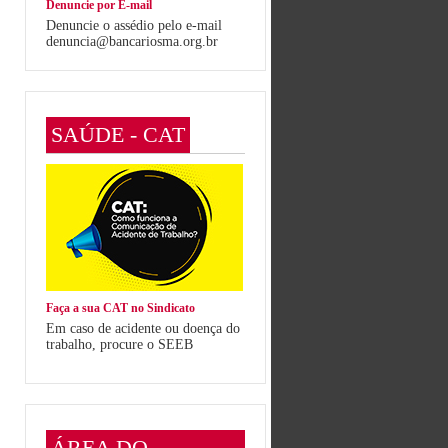
Denuncie por E-mail
Denuncie o assédio pelo e-mail
denuncia@bancariosma.org.br
SAÚDE - CAT
Faça a sua CAT no Sindicato
Em caso de acidente ou doença do
trabalho, procure o SEEB
ÁREA DO