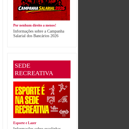
Por nenhum direito a menos!
Informações sobre a Campanha
Salarial dos Bancários 2026
SEDE
RECREATIVA
Esporte e Lazer
Informações sobre escolinhas,