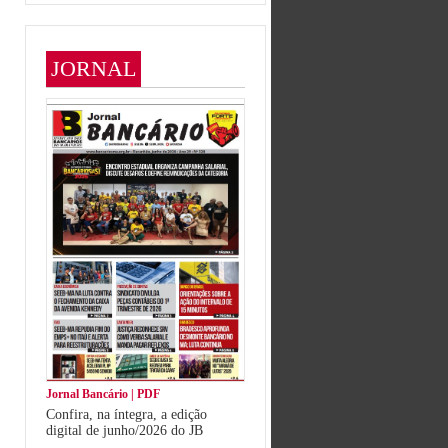
JORNAL
Jornal Bancário | PDF
Confira, na íntegra, a edição
digital de junho/2026 do JB