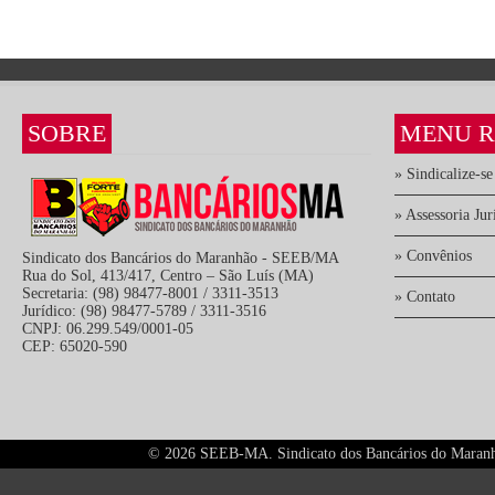
SOBRE
MENU R
» Sindicalize-se
» Assessoria Jur
» Convênios
Sindicato dos Bancários do Maranhão - SEEB/MA
Rua do Sol, 413/417, Centro – São Luís (MA)
Secretaria: (98) 98477-8001 / 3311-3513
» Contato
Jurídico: (98) 98477-5789 / 3311-3516
CNPJ: 06.299.549/0001-05
CEP: 65020-590
©
2026 SEEB-MA. Sindicato dos Bancários do Maranhão