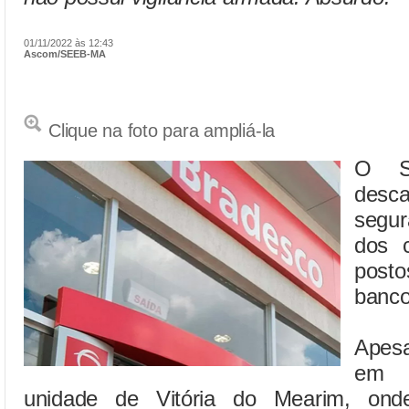
01/11/2022 às 12:43
Ascom/SEEB-MA
Clique na foto para ampliá-la
O S
desc
segu
dos c
post
banco
Apesa
em 
unidade de Vitória do Mearim, onde