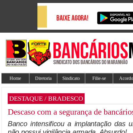
Home
Diretoria
Sindicato
Filie-se
Acordo
DESTAQUE / BRADESCO
Descaso com a segurança de bancários
Banco intensificou a implantação das 
não possui vigilância armada. Absurdo!