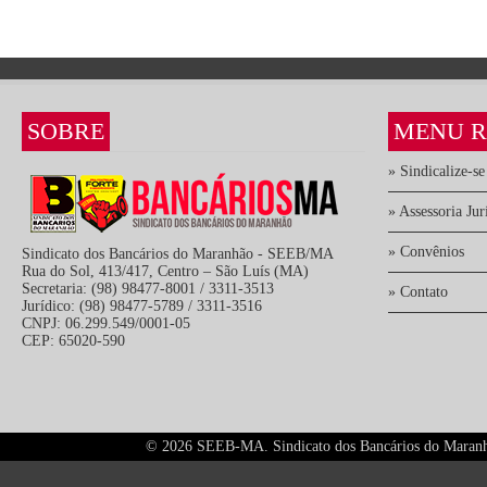
SOBRE
MENU R
» Sindicalize-se
» Assessoria Jur
» Convênios
Sindicato dos Bancários do Maranhão - SEEB/MA
Rua do Sol, 413/417, Centro – São Luís (MA)
Secretaria: (98) 98477-8001 / 3311-3513
» Contato
Jurídico: (98) 98477-5789 / 3311-3516
CNPJ: 06.299.549/0001-05
CEP: 65020-590
©
2026 SEEB-MA. Sindicato dos Bancários do Maranhão