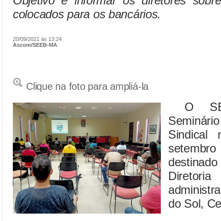
Objetivo é informar os diretores sobr
colocados para os bancários.
20/09/2021 às 13:24
Ascom/SEEB-MA
Clique na foto para ampliá-la
O SEEB
Seminário
Sindical
setembr
destinad
Direto
administra
do Sol, Ce