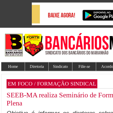
Home
Diretoria
Sindicato
Filie-se
Acordo
EM FOCO / FORMAÇÃO SINDICAL
SEEB-MA realiza Seminário de Forma
Plena