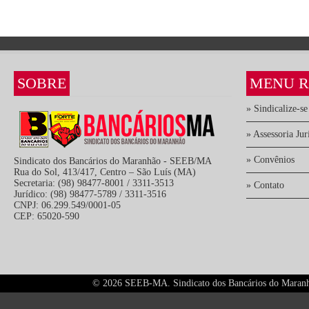
SOBRE
MENU R
» Sindicalize-se
» Assessoria Jur
» Convênios
Sindicato dos Bancários do Maranhão - SEEB/MA
Rua do Sol, 413/417, Centro – São Luís (MA)
Secretaria: (98) 98477-8001 / 3311-3513
» Contato
Jurídico: (98) 98477-5789 / 3311-3516
CNPJ: 06.299.549/0001-05
CEP: 65020-590
©
2026 SEEB-MA. Sindicato dos Bancários do Maranhão