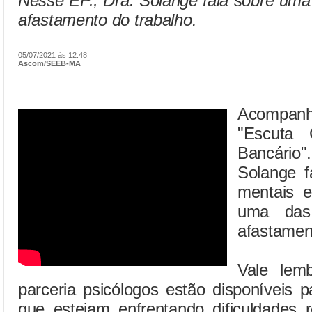
Nesse EP., Dra. Solange fala sobre uma
afastamento do trabalho.
05/07/2021 às 12:48
Ascom/SEEB-MA
Acompanhe
"Escuta 
Bancário"
Solange f
mentais 
uma das 
afastament
Vale lem
parceria psicólogos estão disponíveis 
que estejam enfrentando dificuldades r