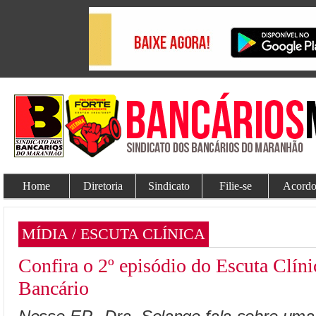
Home
Diretoria
Sindicato
Filie-se
Acordo
MÍDIA / ESCUTA CLÍNICA
Confira o 2º episódio do Escuta Clín
Bancário