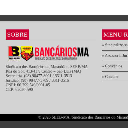
SOBRE
MENU R
» Sindicalize-se
» Assessoria Jur
» Convênios
Sindicato dos Bancários do Maranhão - SEEB/MA
Rua do Sol, 413/417, Centro – São Luís (MA)
Secretaria: (98) 98477-8001 / 3311-3513
» Contato
Jurídico: (98) 98477-5789 / 3311-3516
CNPJ: 06.299.549/0001-05
CEP: 65020-590
©
2026 SEEB-MA. Sindicato dos Bancários do Maranhão