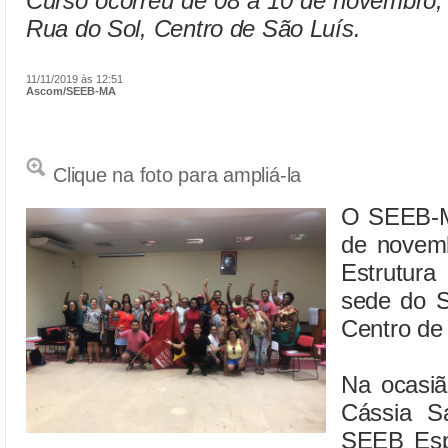
Curso ocorreu de 08 a 10 de novembro, 
Rua do Sol, Centro de São Luís.
11/11/2019 às 12:51
Ascom/SEEB-MA
Clique na foto para ampliá-la
O SEEB-M
de novem
Estrutura 
sede do S
Centro de
Na ocasiã
Cássia Sa
SEEB Espí