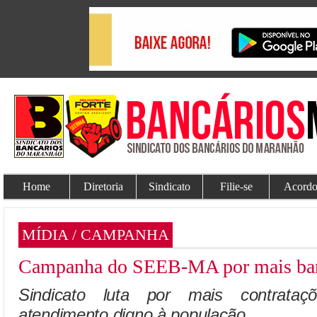
Home
Diretoria
Sindicato
Filie-se
Acordo
MÍDIA / CAMPANHA
Campanha do SEEB-MA por mais banc
Sindicato luta por mais contrata
atendimento digno à população.