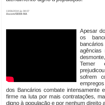
13/06/2018 às 08:07
Ascom/SEEB-MA
Apesar do
os banc
bancári
agências
desmonte
Temer e
prejudicou
sofrem c
empregos 
dos Bancários combate intensamente e
firme na luta por mais contratações, m
digno à população e por nenhum direito