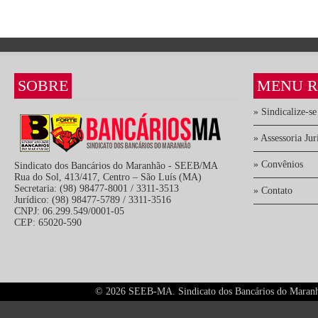
SOBRE
MENU R
» Sindicalize-se
» Assessoria Jur
» Convênios
Sindicato dos Bancários do Maranhão - SEEB/MA
Rua do Sol, 413/417, Centro – São Luís (MA)
Secretaria: (98) 98477-8001 / 3311-3513
» Contato
Jurídico: (98) 98477-5789 / 3311-3516
CNPJ: 06.299.549/0001-05
CEP: 65020-590
©
2026 SEEB-MA. Sindicato dos Bancários do Maranhão