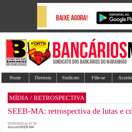
Home
Diretoria
Sindicato
Filie-se
Acordo
MÍDIA / RETROSPECTIVA
SEEB-MA: retrospectiva de lutas e c
05/03/2018 às 07:35
Ascom/SEEB-MA