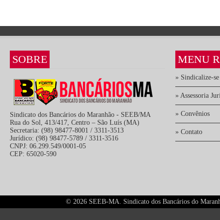
SOBRE
MENU R
» Sindicalize-se
» Assessoria Jur
» Convênios
Sindicato dos Bancários do Maranhão - SEEB/MA
Rua do Sol, 413/417, Centro – São Luís (MA)
Secretaria: (98) 98477-8001 / 3311-3513
» Contato
Jurídico: (98) 98477-5789 / 3311-3516
CNPJ: 06.299.549/0001-05
CEP: 65020-590
©
2026 SEEB-MA. Sindicato dos Bancários do Maranhão