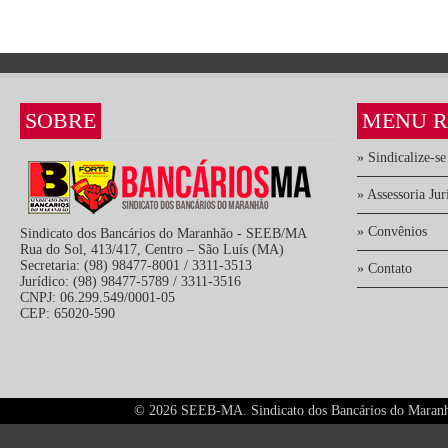
SOBRE
MENU R
» Sindicalize-se
» Assessoria Jur
» Convênios
Sindicato dos Bancários do Maranhão - SEEB/MA
Rua do Sol, 413/417, Centro – São Luís (MA)
Secretaria: (98) 98477-8001 / 3311-3513
» Contato
Jurídico: (98) 98477-5789 / 3311-3516
CNPJ: 06.299.549/0001-05
CEP: 65020-590
©
2026 SEEB-MA. Sindicato dos Bancários do Maranhão