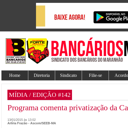
Home
Diretoria
Sindicato
Filie-se
Acordo
MÍDIA / EDIÇÃO #142
Programa comenta privatização da C
13/01/2015 às 13:02
Arlíria Frazão - Ascom/SEEB-MA