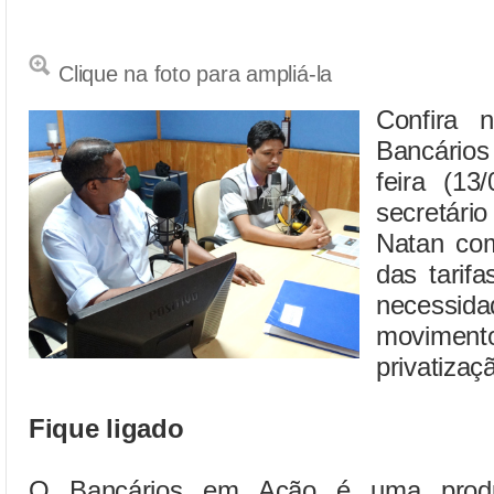
Clique na foto para ampliá-la
Confira 
Bancário
feira (13
secretári
Natan co
das tarifa
necess
movimen
privatiza
Fique ligado
O Bancários em Ação é uma produ