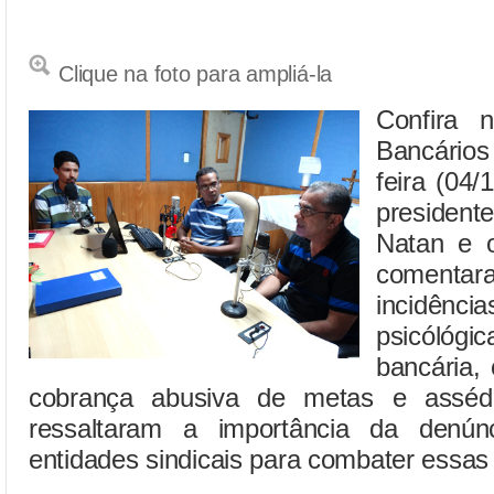
Clique na foto para ampliá-la
Confira 
Bancário
feira (04/
preside
Natan e o
coment
incidê
psicólóg
bancária,
cobrança abusiva de metas e assédi
ressaltaram a importância da denún
entidades sindicais para combater essas