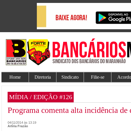
Home
Diretoria
Sindicato
Filie-se
Acordo
MÍDIA / EDIÇÃO #126
Programa comenta alta incidência de 
04/11/2014 às 13:19
Arlíria Frazão