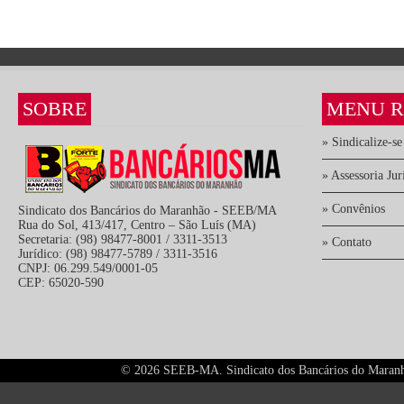
SOBRE
MENU R
» Sindicalize-se
» Assessoria Jur
» Convênios
Sindicato dos Bancários do Maranhão - SEEB/MA
Rua do Sol, 413/417, Centro – São Luís (MA)
Secretaria: (98) 98477-8001 / 3311-3513
» Contato
Jurídico: (98) 98477-5789 / 3311-3516
CNPJ: 06.299.549/0001-05
CEP: 65020-590
©
2026 SEEB-MA. Sindicato dos Bancários do Maranhão