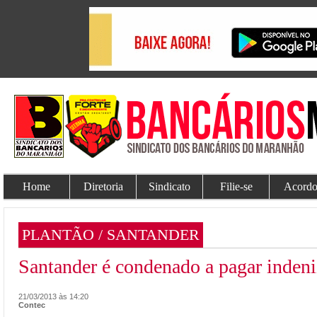
Home
Diretoria
Sindicato
Filie-se
Acordo
PLANTÃO / SANTANDER
Santander é condenado a pagar indeni
21/03/2013 às 14:20
Contec