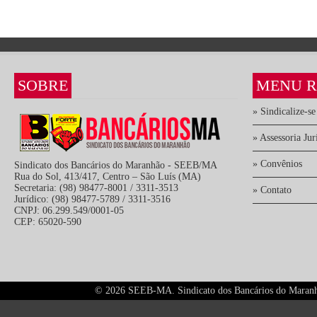
SOBRE
MENU R
» Sindicalize-se
» Assessoria Jur
» Convênios
Sindicato dos Bancários do Maranhão - SEEB/MA
Rua do Sol, 413/417, Centro – São Luís (MA)
Secretaria: (98) 98477-8001 / 3311-3513
» Contato
Jurídico: (98) 98477-5789 / 3311-3516
CNPJ: 06.299.549/0001-05
CEP: 65020-590
©
2026 SEEB-MA. Sindicato dos Bancários do Maranhão