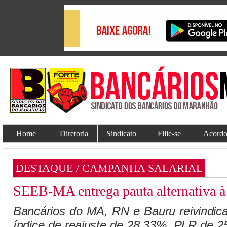
Home
Diretoria
Sindicato
Filie-se
Acordo
DESTAQUE / CAMPANHA SALARIAL
SEEB-MA entrega pauta alternativa 
Bancários do MA, RN e Bauru reivindica
índice de reajuste de 28,33%, PLR de 25%