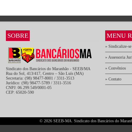
SOBRE
MENU R
» Sindicalize-se
» Assessoria Jur
» Convênios
Sindicato dos Bancários do Maranhão - SEEB/MA
Rua do Sol, 413/417, Centro – São Luís (MA)
Secretaria: (98) 98477-8001 / 3311-3513
» Contato
Jurídico: (98) 98477-5789 / 3311-3516
CNPJ: 06.299.549/0001-05
CEP: 65020-590
©
2026 SEEB-MA. Sindicato dos Bancários do Maranhão