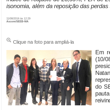
isonomia, além da reposição das perdas s
11/08/2016 às 12:29
Ascom/SEEB-MA
Clique na foto para ampliá-la
Em re
(10/
presi
Nat
repre
do S
pau
reivi